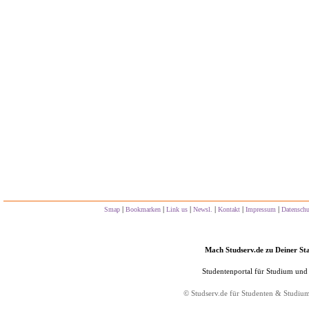
|
|
|
|
|
|
Smap
Bookmarken
Link us
Newsl.
Kontakt
Impressum
Datensch
Mach Studserv.de zu Deiner Sta
Studentenportal für Studium und
©
Studserv.de
für Studenten & Studiu