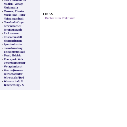
-
Maschinenbau un
-
Medien, Verlags
-
Multimedia
-
Museen, Theater
LINKS
-
Musik und Enter
·
Bücher zum Praktikum
-
Nahrungsmitteli
-
Non-Profit-Orga
-
Personalarbeit
-
Psychotherapie
-
Rechtswesen
-
Reiseveranstalt
-
Sicherheitstech
-
Sportindustrie
-
Steuerberatung
-
Telekommunikati
-
Textil, Bekleid
-
Transport, Verk
-
Unternehmensber
-
Verlagsindustri
-
Veterin�rwesen
-
Wirtschaftinfor
-
Wirtschaftsf�rd
-
Wissenschaft, F
-
�bersetzung / S