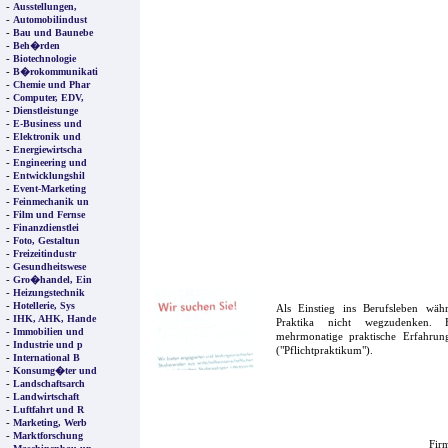
-
Ausstellungen,
-
Automobilindust
-
Bau und Baunebe
-
Beh�rden
-
Biotechnologie
-
B�rokommunikati
-
Chemie und Phar
-
Computer, EDV,
-
Dienstleistunge
-
E-Business und
-
Elektronik und
-
Energiewirtscha
-
Engineering und
-
Entwicklungshil
-
Event-Marketing
-
Feinmechanik un
-
Film und Fernse
-
Finanzdienstlei
-
Foto, Gestaltun
-
Freizeitindustr
-
Gesundheitswese
-
Gro�handel, Ein
-
Heizungstechnik
-
Hotellerie, Sys
Als Einstieg ins Berufsleben wä
-
IHK, AHK, Hande
Praktika nicht wegzudenken. F
-
Immobilien und
mehrmonatige praktische Erfahrung
-
Industrie und p
("Pflichtpraktikum").
-
International B
-
Konsumg�ter und
-
Landschaftsarch
-
Landwirtschaft
-
Luftfahrt und R
-
Marketing, Werb
-
Marktforschung
Firm