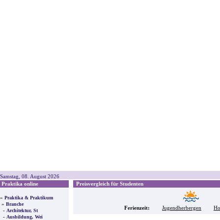
Samstag, 08. August 2026
Praktika online
Preisvergleich für Studenten
»
Praktika & Praktikum
»
Branche
Ferienzeit:
Jugendherbergen
Ho
-
Architektur, St
-
Ausbildung, Wei