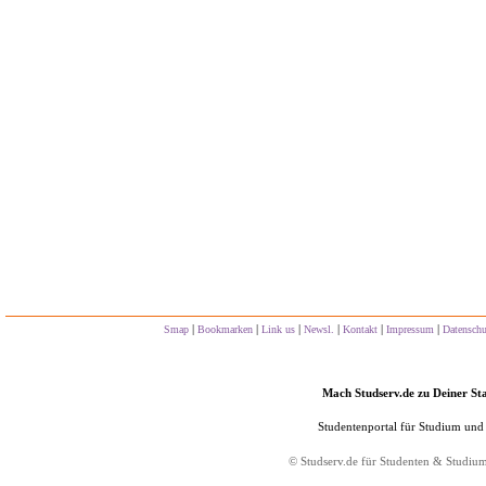
|
|
|
|
|
|
Smap
Bookmarken
Link us
Newsl.
Kontakt
Impressum
Datensch
Mach Studserv.de zu Deiner Sta
Studentenportal für Studium und
©
Studserv.de
für Studenten & Studiu