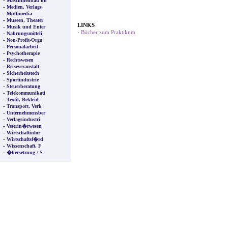
-
Maschinenbau un
-
Medien, Verlags
-
Multimedia
-
Museen, Theater
LINKS
-
Musik und Enter
·
Bücher zum Praktikum
-
Nahrungsmitteli
-
Non-Profit-Orga
-
Personalarbeit
-
Psychotherapie
-
Rechtswesen
-
Reiseveranstalt
-
Sicherheitstech
-
Sportindustrie
-
Steuerberatung
-
Telekommunikati
-
Textil, Bekleid
-
Transport, Verk
-
Unternehmensber
-
Verlagsindustri
-
Veterin�rwesen
-
Wirtschaftinfor
-
Wirtschaftsf�rd
-
Wissenschaft, F
-
�bersetzung / S