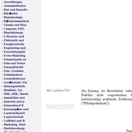
-
Ausstellungen,
-
Automobilindust
-
Bau und Baunebe
-
Beh�rden
-
Biotechnologie
-
B�rokommunikati
-
Chemie und Phar
-
Computer, EDV,
-
Dienstleistunge
-
E-Business und
-
Elektronik und
-
Energiewirtscha
-
Engineering und
-
Entwicklungshil
-
Event-Marketing
-
Feinmechanik un
-
Film und Fernse
-
Finanzdienstlei
-
Foto, Gestaltun
-
Freizeitindustr
-
Gesundheitswese
-
Gro�handel, Ein
-
Heizungstechnik
-
Hotellerie, Sys
Als Einstieg ins Berufsleben wä
-
IHK, AHK, Hande
Praktika nicht wegzudenken. F
-
Immobilien und
mehrmonatige praktische Erfahrung
-
Industrie und p
("Pflichtpraktikum").
-
International B
-
Konsumg�ter und
-
Landschaftsarch
-
Landwirtschaft
-
Luftfahrt und R
-
Marketing, Werb
-
Marktforschung
Firm