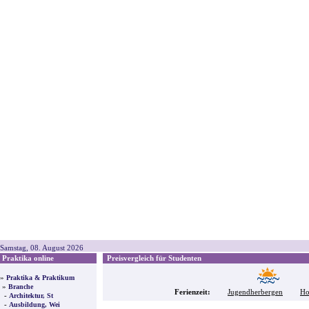
Samstag, 08. August 2026
Praktika online
Preisvergleich für Studenten
»
Praktika & Praktikum
»
Branche
Ferienzeit:
Jugendherbergen
Ho
-
Architektur, St
-
Ausbildung, Wei