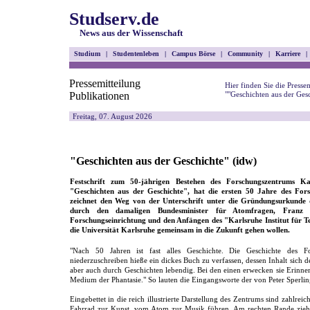
Studserv.de
News aus der Wissenschaft
Studium
|
Studentenleben
|
Campus Börse
|
Community
|
Karriere
|
Pressemitteilung
Hier finden Sie die Pressem
Publikationen
""Geschichten aus der Ges
Freitag, 07. August 2026
"Geschichten aus der Geschichte" (idw)
Festschrift zum 50-jährigen Bestehen des Forschungszentrums Ka
"Geschichten aus der Geschichte", hat die ersten 50 Jahre des For
zeichnet den Weg von der Unterschrift unter die Gründungsurkunde 
durch den damaligen Bundesminister für Atomfragen, Franz Jo
Forschungseinrichtung und den Anfängen des "Karlsruhe Institut für 
die Universität Karlsruhe gemeinsam in die Zukunft gehen wollen.
"Nach 50 Jahren ist fast alles Geschichte. Die Geschichte des Fo
niederzuschreiben hieße ein dickes Buch zu verfassen, dessen Inhalt sich
aber auch durch Geschichten lebendig. Bei den einen erwecken sie Erinne
Medium der Phantasie." So lauten die Eingangsworte der von Peter Sperling
Eingebettet in die reich illustrierte Darstellung des Zentrums sind zahlre
Fahrrad zur Kunst, vom Atom zur Musik führen. Am rechten Rande zieh