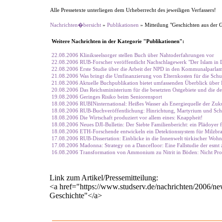
Alle Pressetexte unterliegen dem Urheberrecht des jeweiligen Verfassers!
Nachrichten�bersicht
»
Publikationen
» Mitteilung "Geschichten aus der G
Weitere Nachrichten in der Kategorie "Publikationen":
22.08.2006 Klinikseelsorger stellen Buch über Nahtoderfahrungen vor
22.08.2006 RUB-Forscher veröffentlicht Nachschlagewerk "Der Islam in 
22.08.2006 Erste Studie über die Arbeit der NPD in den Kommunalparlame
21.08.2006 Was bringt die Umfinanzierung von Elternkosten für die Schu
21.08.2006 Aktuelle Buchpublikation bietet umfassenden Überblick über 
20.08.2006 Das Reichsministerium für die besetzten Ostgebiete und die deu
19.08.2006 Geringes Risiko beim Seniorensport
18.08.2006 RUBINinternational: Heißes Wasser als Energiequelle der Zuk
18.08.2006 RUB-Buchveröffentlichung: Hinrichtung, Martyrium und Sch
18.08.2006 Die Wirtschaft produziert vor allem eines: Knappheit!
18.08.2006 Neues DJI-Bulletin: Der Siebte Familienbericht: ein Plädoyer 
18.08.2006 ETH-Forschende entwickeln ein Detektionssystem für Milzbr
17.08.2006 RUB-Dissertation: Einblicke in die Innenwelt türkischer Wohn
17.08.2006 Madonna: Strategy on a Dancefloor: Eine Fallstudie der esmt
16.08.2006 Transformation von Ammonium zu Nitrit in Böden: Nicht Prote
Link zum Artikel/Pressemitteilung:
<a href="https://www.studserv.de/nachrichten/2006/n
Geschichte"</a>