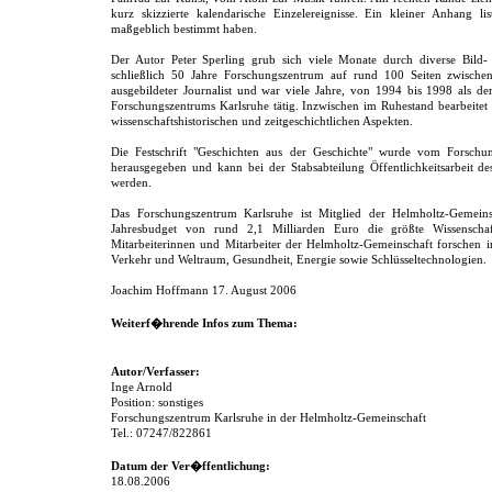
kurz skizzierte kalendarische Einzelereignisse. Ein kleiner Anhang li
maßgeblich bestimmt haben.
Der Autor Peter Sperling grub sich viele Monate durch diverse Bild-
schließlich 50 Jahre Forschungszentrum auf rund 100 Seiten zwischen
ausgebildeter Journalist und war viele Jahre, von 1994 bis 1998 als dere
Forschungszentrums Karlsruhe tätig. Inzwischen im Ruhestand bearbeitet 
wissenschaftshistorischen und zeitgeschichtlichen Aspekten.
Die Festschrift "Geschichten aus der Geschichte" wurde vom Forschun
herausgegeben und kann bei der Stabsabteilung Öffentlichkeitsarbeit d
werden.
Das Forschungszentrum Karlsruhe ist Mitglied der Helmholtz-Gemein
Jahresbudget von rund 2,1 Milliarden Euro die größte Wissenschaft
Mitarbeiterinnen und Mitarbeiter der Helmholtz-Gemeinschaft forschen 
Verkehr und Weltraum, Gesundheit, Energie sowie Schlüsseltechnologien.
Joachim Hoffmann 17. August 2006
Weiterf�hrende Infos zum Thema:
Autor/Verfasser:
Inge Arnold
Position: sonstiges
Forschungszentrum Karlsruhe in der Helmholtz-Gemeinschaft
Tel.: 07247/822861
Datum der Ver�ffentlichung:
18.08.2006