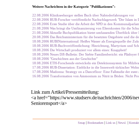
Weitere Nachrichten in der Kategorie "Publikationen":
22.08.2006 Klinikseelsorger stellen Buch über Nahtoderfahrungen vor
22.08.2006 RUB-Forscher veröffentlicht Nachschlagewerk "Der Islam in 
22.08.2006 Erste Studie über die Arbeit der NPD in den Kommunalparlame
21.08.2006 Was bringt die Umfinanzierung von Elternkosten für die Schu
21.08.2006 Aktuelle Buchpublikation bietet umfassenden Überblick über 
20.08.2006 Das Reichsministerium für die besetzten Ostgebiete und die deu
18.08.2006 RUBINinternational: Heißes Wasser als Energiequelle der Zuk
18.08.2006 RUB-Buchveröffentlichung: Hinrichtung, Martyrium und Sch
18.08.2006 Die Wirtschaft produziert vor allem eines: Knappheit!
18.08.2006 Neues DJI-Bulletin: Der Siebte Familienbericht: ein Plädoyer 
18.08.2006 "Geschichten aus der Geschichte"
18.08.2006 ETH-Forschende entwickeln ein Detektionssystem für Milzbr
17.08.2006 RUB-Dissertation: Einblicke in die Innenwelt türkischer Wohn
17.08.2006 Madonna: Strategy on a Dancefloor: Eine Fallstudie der esmt
16.08.2006 Transformation von Ammonium zu Nitrit in Böden: Nicht Prote
Link zum Artikel/Pressemitteilung:
<a href="https://www.studserv.de/nachrichten/2006/n
Seniorensport</a>
|
|
|
|
Smap
Bookmarken
Link us
Newsl.
Kontakt