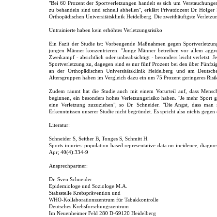
"Bei 60 Prozent der Sportverletzungen handelt es sich um Verstauchungen
zu behandeln sind und schnell abheilen", erklärt Privatdozent Dr. Holge
Orthopädischen Universitätsklinik Heidelberg. Die zweithäufigste Verletz
Untrainierte haben kein erhöhtes Verletzungsrisiko
Ein Fazit der Studie ist: Vorbeugende Maßnahmen gegen Sportverletzung
jungen Männer konzentrieren. "Junge Männer betreiben vor allem aggre
Zweikampf - absichtlich oder unbeabsichtigt - besonders leicht verletzt. Je
Sportverletzung zu, dagegen sind es nur fünf Prozent bei den über Fünfzi
an der Orthopädischen Universitätsklinik Heidelberg und am Deutsch
Altersgruppen haben im Vergleich dazu ein um 75 Prozent geringeres Risi
Zudem räumt hat die Studie auch mit einem Vorurteil auf, dass Mensche
beginnen, ein besonders hohes Verletzungsrisiko haben. "Je mehr Sport ge
eine Verletzung zuzuziehen", so Dr. Schneider. "Die Angst, dass man s
Erkenntnissen unserer Studie nicht begründet. Es spricht also nichts gegen 
Literatur:
Schneider S, Seither B, Tonges S, Schmitt H.
Sports injuries: population based representative data on incidence, diagno
Apr; 40(4):334-9
Ansprechpartner:
Dr. Sven Schneider
Epidemiologe und Soziologe M.A.
Stabsstelle Krebsprävention und
WHO-Kollaborationszentrum für Tabakkontrolle
Deutsches Krebsforschungszentrum
Im Neuenheimer Feld 280 D-69120 Heidelberg