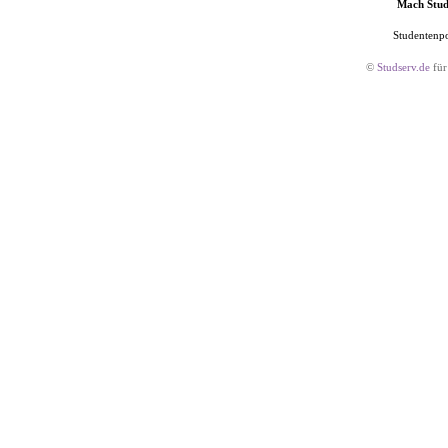
Mach Studs
Studentenpo
©
Studserv.de
für