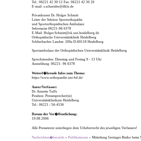
Tel.: 06221 42 30 12 Fax: 06221 42 30 20
E-mail: s.schneider@dkfz.de
Privatdozent Dr. Holger Schmitt
Leiter der Sektion Sportorthopädie
und Sportorthopädischen Ambulanz
Sekretariat 06221-96 6378
E-Mail: Holger.Schmitt@ok.uni-heidelberg.de
Orthopädische Universitätsklinik Heidelberg
Schlierbacher Landstr. 200a D-69118 Heidelberg
Sportambulanz der Orthopädischen Universitätsklinik Heidelberg
Sprechstunden: Dienstag und Freitag 9 - 13 Uhr
Anmeldung: 06221- 96 6378
Weiterf�hrende Infos zum Thema:
https://www.orthopaedie.uni-hd.de/
Autor/Verfasser:
Dr. Annette Tuffs
Position: Pressesprecher(in)
Universitätsklinikum Heidelberg
Tel.: 06221 / 56-4536
Datum der Ver�ffentlichung:
19.08.2006
Alle Pressetexte unterliegen dem Urheberrecht des jeweiligen Verfassers!
Nachrichten�bersicht
»
Publikationen
» Mitteilung Geringes Risiko beim 