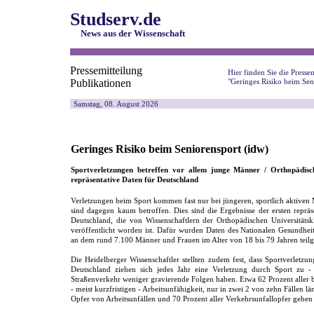
Studserv.de
News aus der Wissenschaft
Pressemitteilung
Hier finden Sie die Pressem
Publikationen
"Geringes Risiko beim Sen
Samstag, 08. August 2026
Geringes Risiko beim Seniorensport (idw)
Sportverletzungen betreffen vor allem junge Männer / Orthopädisc
repräsentative Daten für Deutschland
Verletzungen beim Sport kommen fast nur bei jüngeren, sportlich aktiven 
sind dagegen kaum betroffen. Dies sind die Ergebnisse der ersten reprä
Deutschland, die von Wissenschaftlern der Orthopädischen Universitätsk
veröffentlicht worden ist. Dafür wurden Daten des Nationalen Gesundheit
an dem rund 7.100 Männer und Frauen im Alter von 18 bis 79 Jahren tei
Die Heidelberger Wissenschaftler stellten zudem fest, dass Sportverletz
Deutschland ziehen sich jedes Jahr eine Verletzung durch Sport zu 
Straßenverkehr weniger gravierende Folgen haben. Etwa 62 Prozent aller 
- meist kurzfristigen - Arbeitsunfähigkeit, nur in zwei 2 von zehn Fällen 
Opfer von Arbeitsunfällen und 70 Prozent aller Verkehrsunfallopfer geben