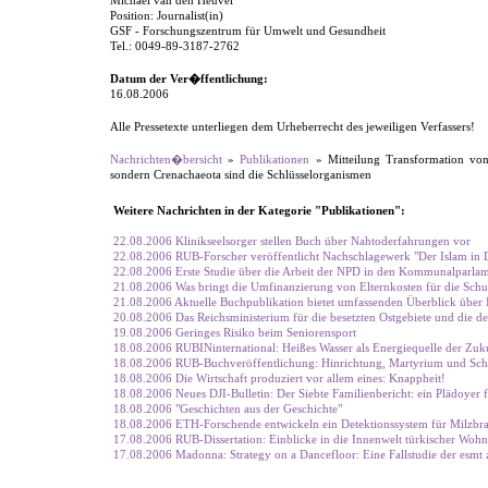
Michael van den Heuvel
Position: Journalist(in)
GSF - Forschungszentrum für Umwelt und Gesundheit
Tel.: 0049-89-3187-2762
Datum der Ver�ffentlichung:
16.08.2006
Alle Pressetexte unterliegen dem Urheberrecht des jeweiligen Verfassers!
Nachrichten�bersicht
»
Publikationen
» Mitteilung Transformation von
sondern Crenachaeota sind die Schlüsselorganismen
Weitere Nachrichten in der Kategorie "Publikationen":
22.08.2006 Klinikseelsorger stellen Buch über Nahtoderfahrungen vor
22.08.2006 RUB-Forscher veröffentlicht Nachschlagewerk "Der Islam in 
22.08.2006 Erste Studie über die Arbeit der NPD in den Kommunalparlame
21.08.2006 Was bringt die Umfinanzierung von Elternkosten für die Schu
21.08.2006 Aktuelle Buchpublikation bietet umfassenden Überblick über 
20.08.2006 Das Reichsministerium für die besetzten Ostgebiete und die deu
19.08.2006 Geringes Risiko beim Seniorensport
18.08.2006 RUBINinternational: Heißes Wasser als Energiequelle der Zuk
18.08.2006 RUB-Buchveröffentlichung: Hinrichtung, Martyrium und Sch
18.08.2006 Die Wirtschaft produziert vor allem eines: Knappheit!
18.08.2006 Neues DJI-Bulletin: Der Siebte Familienbericht: ein Plädoyer 
18.08.2006 "Geschichten aus der Geschichte"
18.08.2006 ETH-Forschende entwickeln ein Detektionssystem für Milzbr
17.08.2006 RUB-Dissertation: Einblicke in die Innenwelt türkischer Wohn
17.08.2006 Madonna: Strategy on a Dancefloor: Eine Fallstudie der esmt