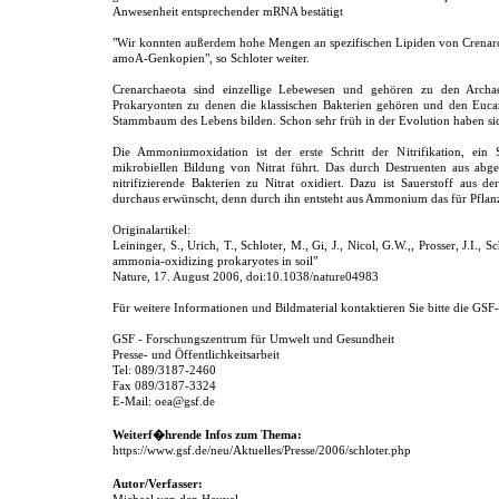
Anwesenheit entsprechender mRNA bestätigt
"Wir konnten außerdem hohe Mengen an spezifischen Lipiden von Crenarc
amoA-Genkopien", so Schloter weiter.
Crenarchaeota sind einzellige Lebewesen und gehören zu den Archae
Prokaryonten zu denen die klassischen Bakterien gehören und den Eucar
Stammbaum des Lebens bilden. Schon sehr früh in der Evolution haben sich
Die Ammoniumoxidation ist der erste Schritt der Nitrifikation, ein Sc
mikrobiellen Bildung von Nitrat führt. Das durch Destruenten aus ab
nitrifizierende Bakterien zu Nitrat oxidiert. Dazu ist Sauerstoff aus
durchaus erwünscht, denn durch ihn entsteht aus Ammonium das für Pflanz
Originalartikel:
Leininger, S., Urich, T., Schloter, M., Gi, J., Nicol, G.W.,, Prosser, J.I.
ammonia-oxidizing prokaryotes in soil"
Nature, 17. August 2006, doi:10.1038/nature04983
Für weitere Informationen und Bildmaterial kontaktieren Sie bitte die GSF- 
GSF - Forschungszentrum für Umwelt und Gesundheit
Presse- und Öffentlichkeitsarbeit
Tel: 089/3187-2460
Fax 089/3187-3324
E-Mail: oea@gsf.de
Weiterf�hrende Infos zum Thema:
https://www.gsf.de/neu/Aktuelles/Presse/2006/schloter.php
Autor/Verfasser: