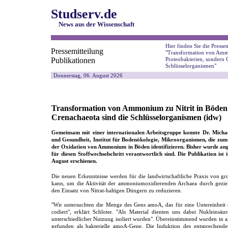
Studserv.de
News aus der Wissenschaft
Hier finden Sie die Pressem
Pressemitteilung
"Transformation von Ammo
Publikationen
Proteobakterien, sondern 
Schlüsselorganismen"
Donnerstag, 06. August 2026
Transformation von Ammonium zu Nitrit in Böden:
Crenachaeota sind die Schlüsselorganismen (idw)
Gemeinsam mit einer internationalen Arbeitsgruppe konnte Dr. Mich
und Gesundheit, Institut für Bodenökologie, Mikroorganismen, die zum 
der Oxidation von Ammonium in Böden identifizieren. Bisher wurde a
für diesen Stoffwechselschritt verantwortlich sind. Die Publikation ist
August erschienen.
Die neuen Erkenntnisse werden für die landwirtschaftliche Praxis von 
kann, um die Aktivität der ammoniumoxidierenden Archaea durch geziel
den Einsatz von Nitrat-haltigen Düngern zu reduzieren.
"Wir untersuchten die Menge des Gens amoA, das für eine Untereinh
codiert", erklärt Schloter. "Als Material dienten uns dabei Nukleins
unterschiedlicher Nutzung isoliert wurden". Übereinstimmend wurden in
gefunden als bakterielle amoA-Gene. Die Induktion des entsprechend