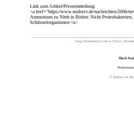
Link zum Artikel/Pressemitteilung:
<a href="https://www.studserv.de/nachrichten/2006/
Ammonium zu Nitrit in Böden: Nicht Proteobakterien, 
Schlüsselorganismen</a>
|
|
|
|
Smap
Bookmarken
Link us
Newsl.
Kontakt
Mach Studs
Studentenpo
©
Studserv.de
für