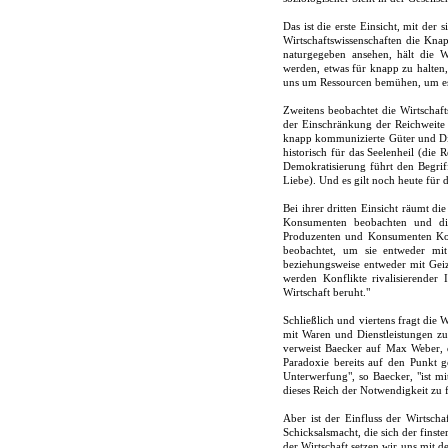
Das ist die erste Einsicht, mit der
Wirtschaftswissenschaften die Kna
naturgegeben ansehen, hält die W
werden, etwas für knapp zu halten
uns um Ressourcen bemühen, um es 
Zweitens beobachtet die Wirtschaft
der Einschränkung der Reichweite d
knapp kommunizierte Güter und Die
historisch für das Seelenheil (die
Demokratisierung führt den Begrif
Liebe). Und es gilt noch heute für
Bei ihrer dritten Einsicht räumt d
Konsumenten beobachten und di
Produzenten und Konsumenten Kon
beobachtet, um sie entweder mit
beziehungsweise entweder mit Gei
werden Konflikte rivalisierender
Wirtschaft beruht."
Schließlich und viertens fragt die 
mit Waren und Dienstleistungen zu 
verweist Baecker auf Max Weber, d
Paradoxie bereits auf den Punkt g
Unterwerfung", so Baecker, "ist mi
dieses Reich der Notwendigkeit zu 
Aber ist der Einfluss der Wirtscha
Schicksalsmacht, die sich der fin
der Wirtschaft setzen wir uns mit d