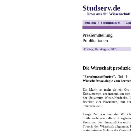
Studserv.de
News aus der Wissenschaft
Studium
|
Studentenleben
|
Cam
Pressemitteilung
Publikationen
Freitag, 07. August 2026
Die Wirtschaft produzier
"Forschungsoffensive", Teil 6:
Wirtschaftssoziologie vom herrsc
Ein Markt ist mehr als ein Ort
Konsumenten gegenseitig, um sich 
der Universität Witten/Herdecke. 
Baecker vier Einsichten, mit de
unterscheidet.
Lange Zeit war von der Wirtsch
mittlerweile erlebt die soziologis
Konsums, der Finanzmärkte und der
Theorie der Wirtschaft allgemein.
soziologischer Sicht in der Gesells