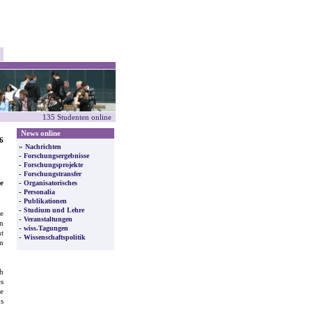
135 Studenten online
News online
6
»
Nachrichten
-
Forschungsergebnisse
-
Forschungsprojekte
-
Forschungstransfer
e
-
Organisatorisches
-
Personalia
-
Publikationen
-
Studium und Lehre
e
-
Veranstaltungen
an
-
wiss.Tagungen
nt
-
Wissenschaftspolitik
n
h
es
he
us