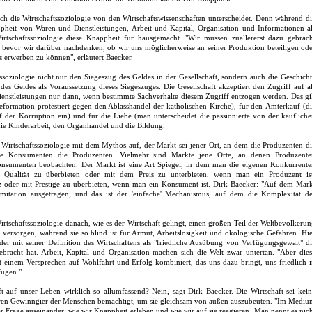
 sich die Wirtschaftssoziologie von den Wirtschaftswissenschaften unterscheidet. Denn während d
ppheit von Waren und Dienstleistungen, Arbeit und Kapital, Organisation und Informationen a
irtschaftssoziologie diese Knappheit für hausgemacht. "Wir müssen zuallererst dazu gebrach
, bevor wir darüber nachdenken, ob wir uns möglicherweise an seiner Produktion beteiligen od
erwerben zu können", erläutert Baecker.
ssoziologie nicht nur den Siegeszug des Geldes in der Gesellschaft, sondern auch die Geschich
es Geldes als Voraussetzung dieses Siegeszuges. Die Gesellschaft akzeptiert den Zugriff auf a
nstleistungen nur dann, wenn bestimmte Sachverhalte diesem Zugriff entzogen werden. Das gi
 Reformation protestiert gegen den Ablasshandel der katholischen Kirche), für den Ämterkauf (d
f der Korruption ein) und für die Liebe (man unterscheidet die passionierte von der käuflich
 die Kinderarbeit, den Organhandel und die Bildung.
ie Wirtschaftssoziologie mit dem Mythos auf, der Markt sei jener Ort, an dem die Produzenten d
e Konsumenten die Produzenten. Vielmehr sind Märkte jene Orte, an denen Produzente
sumenten beobachten. Der Markt ist eine Art Spiegel, in dem man die eigenen Konkurrente
 Qualität zu überbieten oder mit dem Preis zu unterbieten, wenn man ein Produzent ist
z oder mit Prestige zu überbieten, wenn man ein Konsument ist. Dirk Baecker: "Auf dem Mark
 Imitation ausgetragen; und das ist der 'einfache' Mechanismus, auf dem die Komplexität de
Wirtschaftssoziologie danach, wie es der Wirtschaft gelingt, einen großen Teil der Weltbevölkeru
versorgen, während sie so blind ist für Armut, Arbeitslosigkeit und ökologische Gefahren. Hi
er mit seiner Definition des Wirtschaftens als "friedliche Ausübung von Verfügungsgewalt" d
ebracht hat. Arbeit, Kapital und Organisation machen sich die Welt zwar untertan. "Aber die
t einem Versprechen auf Wohlfahrt und Erfolg kombiniert, das uns dazu bringt, uns friedlich 
fügen."
ft auf unser Leben wirklich so allumfassend? Nein, sagt Dirk Baecker. Die Wirtschaft sei kei
steren Gewinngier der Menschen bemächtigt, um sie gleichsam von außen auszubeuten. "Im Medi
er Frage auseinander, wie wir Knappheit erleben und wie wir auf sie reagieren. Man nennt es nic