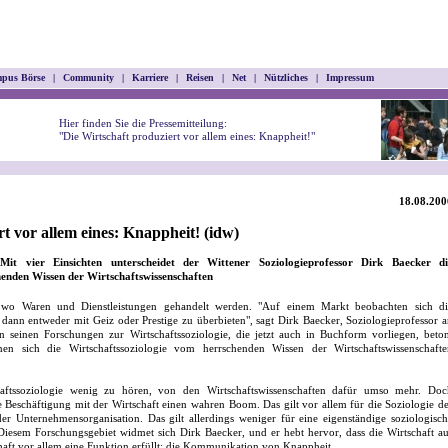
pus Börse
|
Community
|
Karriere
|
Reisen
|
Net
|
Nützliches
|
Impressum
Hier finden Sie die Pressemitteilung:
"Die Wirtschaft produziert vor allem eines: Knappheit!"
18.08.200
t vor allem eines: Knappheit! (idw)
 Mit vier Einsichten unterscheidet der Wittener Soziologieprofessor Dirk Baecker di
henden Wissen der Wirtschaftswissenschaften
, wo Waren und Dienstleistungen gehandelt werden. "Auf einem Markt beobachten sich di
dann entweder mit Geiz oder Prestige zu überbieten", sagt Dirk Baecker, Soziologieprofessor 
In seinen Forschungen zur Wirtschaftssoziologie, die jetzt auch in Buchform vorliegen, beto
nen sich die Wirtschaftssoziologie vom herrschenden Wissen der Wirtschaftswissenschafte
aftssoziologie wenig zu hören, von den Wirtschaftswissenschaften dafür umso mehr. Doc
che Beschäftigung mit der Wirtschaft einen wahren Boom. Das gilt vor allem für die Soziologie d
 Unternehmensorganisation. Das gilt allerdings weniger für eine eigenständige soziologisc
 Diesem Forschungsgebiet widmet sich Dirk Baecker, und er hebt hervor, dass die Wirtschaft a
chaft vor allem eine Funktion erfüllt: die Kommunikation von Knappheit.