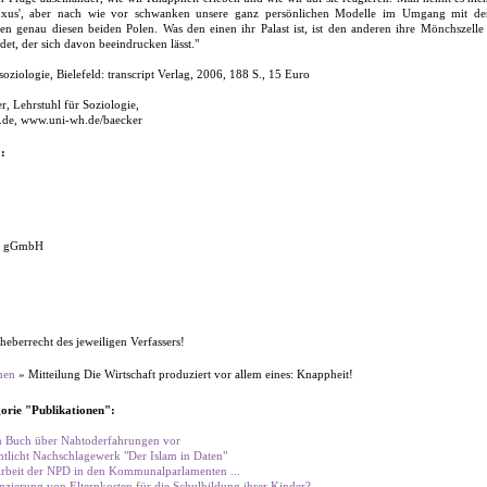
Luxus', aber nach wie vor schwanken unsere ganz persönlichen Modelle im Umgang mit de
en genau diesen beiden Polen. Was den einen ihr Palast ist, ist den anderen ihre Mönchszelle
et, der sich davon beeindrucken lässt."
soziologie, Bielefeld: transcript Verlag, 2006, 188 S., 15 Euro
r, Lehrstuhl für Soziologie,
de, www.uni-wh.de/baecker
:
ke gGmbH
heberrecht des jeweiligen Verfassers!
nen
» Mitteilung Die Wirtschaft produziert vor allem eines: Knappheit!
orie "Publikationen":
en Buch über Nahtoderfahrungen vor
tlicht Nachschlagewerk "Der Islam in Daten"
 Arbeit der NPD in den Kommunalparlamenten ...
zierung von Elternkosten für die Schulbildung ihrer Kinder?