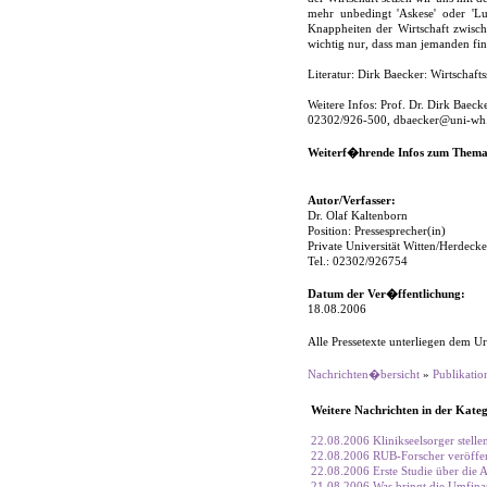
mehr unbedingt 'Askese' oder '
Knappheiten der Wirtschaft zwisch
wichtig nur, dass man jemanden find
Literatur: Dirk Baecker: Wirtschafts
Weitere Infos: Prof. Dr. Dirk Baecke
02302/926-500, dbaecker@uni-wh.
Weiterf�hrende Infos zum Thema
Autor/Verfasser:
Dr. Olaf Kaltenborn
Position: Pressesprecher(in)
Private Universität Witten/Herdec
Tel.: 02302/926754
Datum der Ver�ffentlichung:
18.08.2006
Alle Pressetexte unterliegen dem Ur
Nachrichten�bersicht
»
Publikatio
Weitere Nachrichten in der Kateg
22.08.2006 Klinikseelsorger stell
22.08.2006 RUB-Forscher veröffen
22.08.2006 Erste Studie über die
21.08.2006 Was bringt die Umfinan