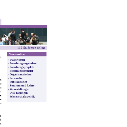
112 Studenten online
News online
6
»
Nachrichten
-
Forschungsergebnisse
-
Forschungsprojekte
-
Forschungstransfer
-
Organisatorisches
-
Personalia
s
-
Publikationen
m
-
Studium und Lehre
n
-
Veranstaltungen
r.
-
wiss.Tagungen
r
-
Wissenschaftspolitik
e
n
e
nd
im