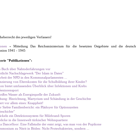
heberrecht des jeweiligen Verfassers!
ionen
» Mitteilung Das Reichsministerium für die besetzten Ostgebiete und die deutsch
tunion 1941 - 1945
orie "Publikationen":
en Buch über Nahtoderfahrungen vor
tlicht Nachschlagewerk "Der Islam in Daten"
 Arbeit der NPD in den Kommunalparlamenten ...
zierung von Elternkosten für die Schulbildung ihrer Kinder?
ion bietet umfassenden Überblick über Infektionen und Krebs
Seniorensport
ißes Wasser als Energiequelle der Zukunft
hung: Hinrichtung, Martyrium und Schändung in der Geschichte
ert vor allem eines: Knappheit!
 Siebte Familienbericht: ein Plädoyer für Optionszeiten
eschichte"
keln ein Detektionssystem für Milzbrand-Sporen
licke in die Innenwelt türkischer Wohnquartiere
 Dancefloor: Eine Fallstudie der esmt zeigt, was man von der Popikone
onium zu Nitrit in Böden: Nicht Proteobakterien, sondern ...