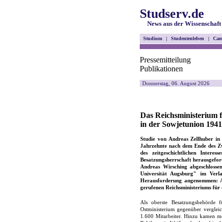
Studserv.de
News aus der Wissenschaft
Studium
|
Studentenleben
|
Cam
Pressemitteilung
Publikationen
Donnerstag, 06. August 2026
Das Reichsministerium f
in der Sowjetunion 1941
Studie von Andreas Zellhuber in
Jahrzehnte nach dem Ende des Zw
des zeitgeschichtlichen Inter
Besatzungsherrschaft herausgeford
Andreas Wirsching abgeschlossen
Universität Augsburg" im Verla
Herausforderung angenommen: Auf
gerufenen Reichsministeriums für 
Als oberste Besatzungsbehörde f
Ostministerium gegenüber vergleich
1.600 Mitarbeiter. Hinzu kamen me