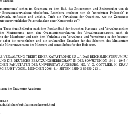
er Ukraine.
nisteriums" stehen im Gegensatz zu dem Bild, das Zeitgenossen und Zeithistoriker von de
Besatzungsverwaltung überliefern. Rosenberg erscheint hier als "untüchtiger Philosoph" i
schwach, einflusslos und unfähig. Trieb die Verwaltung der Ostgebiete, wie ein Zeitgenoss
h "mit unausweichlicher Folgerichtigkeit einer Katastrophe zu"?
ser These fragt Zellhuber nach dem Russlandbild der deutschen Planungs- und Verwaltungselite
es Ministeriums, nach den Organisationsstrukturen des Verwaltungsapparates, nach de
ng der Mitarbeiter und nach dem Verhältnis von Verwaltung und Vernichtung in den besetzte
or dabei die persönlichen und die strukturellen Ursachen für das Scheitern des Ministerium
die Mitverantwortung des Ministers und seines Stabes für den Holocaust.
____
E VERWALTUNG TREIBT EINER KATASTROPHE ZU ...". DAS REICHSMINISTERIUM FÜ
UND DIE DEUTSCHE BESATZUNGSHERRSCHAFT IN DER SOWJETUNION 1941 - 1945 (
CHEN FAKULTÄTEN DER UNIVERSITÄT AUGSBURG, HG. V. G. GOTTLIEB, H. KRAU
AG ERNST VÖGEL, MÜNCHEN 2006, 414 SEITEN, ISBN 3-89650-213-1
____
ltäten der Universität Augsburg
6
urg.de
e/de/fakultaet/publikationsreihen/spf.html
: