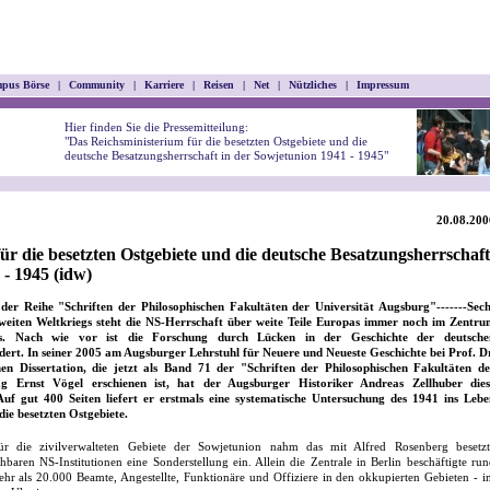
pus Börse
|
Community
|
Karriere
|
Reisen
|
Net
|
Nützliches
|
Impressum
Hier finden Sie die Pressemitteilung:
"Das Reichsministerium für die besetzten Ostgebiete und die
deutsche Besatzungsherrschaft in der Sowjetunion 1941 - 1945"
20.08.200
ür die besetzten Ostgebiete und die deutsche Besatzungsherrschaft
 - 1945 (idw)
 der Reihe "Schriften der Philosophischen Fakultäten der Universität Augsburg"
-------
Sech
eiten Weltkriegs steht die NS-Herrschaft über weite Teile Europas immer noch im Zentru
esses. Nach wie vor ist die Forschung durch Lücken in der Geschichte der deutsche
ert. In seiner 2005 am Augsburger Lehrstuhl für Neuere und Neueste Geschichte bei Prof. D
en Dissertation, die jetzt als Band 71 der "Schriften der Philosophischen Fakultäten de
g Ernst Vögel erschienen ist, hat der Augsburger Historiker Andreas Zellhuber dies
 gut 400 Seiten liefert er erstmals eine systematische Untersuchung des 1941 ins Lebe
die besetzten Ostgebiete.
ür die zivilverwalteten Gebiete der Sowjetunion nahm das mit Alfred Rosenberg besetzt
baren NS-Institutionen eine Sonderstellung ein. Allein die Zentrale in Berlin beschäftigte ru
hr als 20.000 Beamte, Angestellte, Funktionäre und Offiziere in den okkupierten Gebieten - 