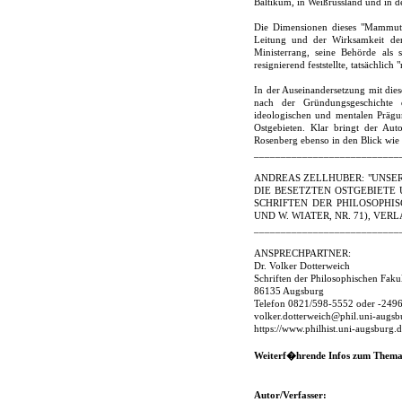
Baltikum, in Weißrussland und in d
Die Dimensionen dieses "Mammutmi
Leitung und der Wirksamkeit der 
Ministerrang, seine Behörde als 
resignierend feststellte, tatsächlic
In der Auseinandersetzung mit die
nach der Gründungsgeschichte d
ideologischen und mentalen Prägu
Ostgebieten. Klar bringt der Aut
Rosenberg ebenso in den Blick wie 
___________________________
ANDREAS ZELLHUBER: "UNSER
DIE BESETZTEN OSTGEBIETE 
SCHRIFTEN DER PHILOSOPHIS
UND W. WIATER, NR. 71), VERL
___________________________
ANSPRECHPARTNER:
Dr. Volker Dotterweich
Schriften der Philosophischen Faku
86135 Augsburg
Telefon 0821/598-5552 oder -249
volker.dotterweich@phil.uni-augsb
https://www.philhist.uni-augsburg.d
Weiterf�hrende Infos zum Thema
Autor/Verfasser: