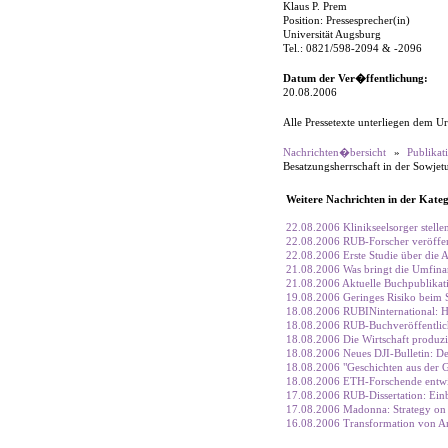
Klaus P. Prem
Position: Pressesprecher(in)
Universität Augsburg
Tel.: 0821/598-2094 & -2096
Datum der Ver�ffentlichung:
20.08.2006
Alle Pressetexte unterliegen dem Ur
Nachrichten�bersicht
»
Publikat
Besatzungsherrschaft in der Sowje
Weitere Nachrichten in der Kateg
22.08.2006 Klinikseelsorger stell
22.08.2006 RUB-Forscher veröffen
22.08.2006 Erste Studie über die
21.08.2006 Was bringt die Umfinan
21.08.2006 Aktuelle Buchpublikat
19.08.2006 Geringes Risiko beim 
18.08.2006 RUBINinternational: He
18.08.2006 RUB-Buchveröffentlic
18.08.2006 Die Wirtschaft produzi
18.08.2006 Neues DJI-Bulletin: Der
18.08.2006 "Geschichten aus der G
18.08.2006 ETH-Forschende entwic
17.08.2006 RUB-Dissertation: Einb
17.08.2006 Madonna: Strategy on a
16.08.2006 Transformation von Amm