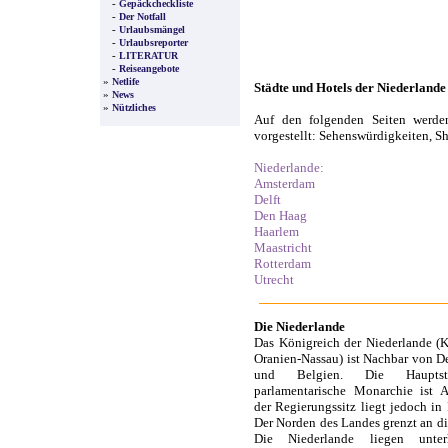
-
Gepäckcheckliste
-
Der Notfall
-
Urlaubsmängel
-
Urlaubsreporter
-
LITERATUR
-
Reiseangebote
»
Netlife
Städte und Hotels der Niederlande
»
News
»
Nützliches
Auf den folgenden Seiten werden
vorgestellt: Sehenswürdigkeiten, S
Niederlande:
Amsterdam
Delft
Den Haag
Haarlem
Maastricht
Rotterdam
Utrecht
Die Niederlande
Das Königreich der Niederlande (
Oranien-Nassau) ist Nachbar von D
und Belgien. Die Hauptst
parlamentarische Monarchie ist 
der Regierungssitz liegt jedoch in
Der Norden des Landes grenzt an di
Die Niederlande liegen unte