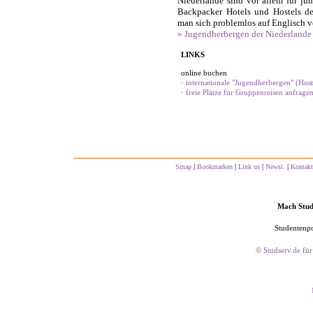
Niederlande sind vor allem für jun
Backpacker Hotels und Hostels de
man sich problemlos auf Englisch v
» Jugendherbergen der Niederlande
LINKS
online buchen
·
internationale "Jugendherbergen" (Hoste
·
freie Plätze für Gruppenreisen anfrage
|
|
|
|
Smap
Bookmarken
Link us
Newsl.
Kontakt
Mach Studs
Studentenpo
©
Studserv.de
für