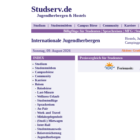
Studserv.de
Jugendherbergen & Hostels
Studium
|
Studentenleben
|
Campus Börse
|
Community
|
Karriere
|
Billigflüge für Studenten
|
Sprachreisen
|
MFG
|
St
Hostels, 
Internationale Jugendherbergen
Campingpl
Sonntag, 09. August 2026
Aktion: Grati
INDEX
Preisvergleich für Studenten
»
Studium
»
Studentenleben
Ferienzeit:
»
Campusbörse
»
Community
»
Karriere
»
Reisen
-
Reisebörse
-
Last-Minute
-
Wellness-Urlaub
-
Studentenflüge
-
Sprachreisen
-
Au-Pair
-
Work and Travel
-
Mitfahrgelegenheit
-
(Studi-) Mietwagen
-
Inter-Rail
-
Studentenausweis
-
Reiseversicherung
-
Jugendherbergen