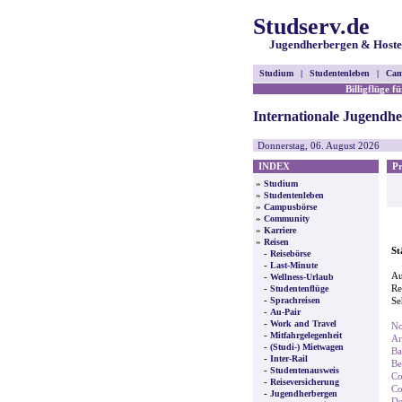
Studserv.de
Jugendherbergen & Hoste
Studium
|
Studentenleben
|
Cam
Billigflüge f
Internationale Jugendh
Donnerstag, 06. August 2026
INDEX
Pre
»
Studium
»
Studentenleben
»
Campusbörse
»
Community
»
Karriere
»
Reisen
St
-
Reisebörse
-
Last-Minute
Au
-
Wellness-Urlaub
-
Re
Studentenflüge
-
Sprachreisen
Se
-
Au-Pair
-
Work and Travel
No
-
Mitfahrgelegenheit
A
-
(Studi-) Mietwagen
Ba
-
Inter-Rail
Be
-
Studentenausweis
Co
-
Reiseversicherung
Co
-
Jugendherbergen
De