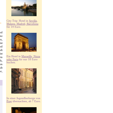
City-Trip: Hotel in
Sevilla,
Malaga, Madrid, Barcelona
für 19 Euro.
nd
nz
n,
st
nd
adt
st
Ein Hotel in
Marseille, Nizza
in
oder Paris
für nur 18 Euro
ch,
buchen.
im
dt
r,
In einer Jugendherberge von
Prag
übernachten, ab 7 Euro.