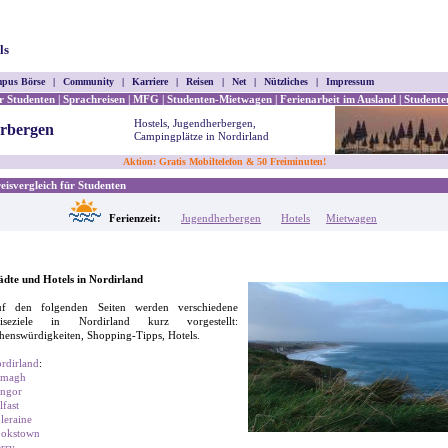
ls
pus Börse
|
Community
|
Karriere
|
Reisen
|
Net
|
Nützliches
|
Impressum
ür Studenten
|
Sprachreisen
|
MFG
|
Studenten-Mietwagen
|
Ferienarbeit im Ausland
|
Studente
Hostels, Jugendherbergen,
erbergen
Campingplätze in Nordirland
Aktion: Gratis Mobiltelefon & 50 Freiminuten!
isvergleich für Studenten
Ferienzeit:
Jugendherbergen
Hotels
Mietwagen
ädte und Hotels in Nordirland
f den folgenden Seiten werden verschiedene
iseziele in Nordirland kurz vorgestellt:
henswürdigkeiten, Shopping-Tipps, Hotels.
rdirland
:
rmagh
ngor
lfast
leraine
okstown
rry