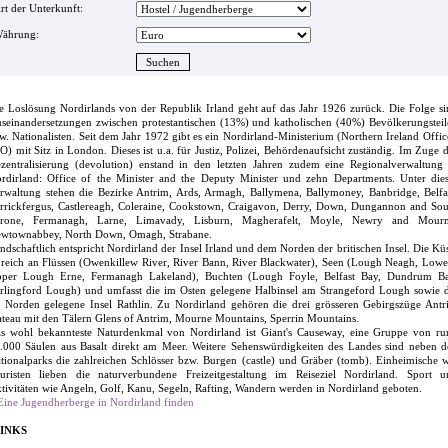
rt der Unterkunft:
ährung:
e Loslösung Nordirlands von der Republik Irland geht auf das Jahr 1926 zurück. Die Folge s
seinandersetzungen zwischen protestantischen (13%) und katholischen (40%) Bevölkerungsteil
w. Nationalisten. Seit dem Jahr 1972 gibt es ein Nordirland-Ministerium (Northern Ireland Offic
O) mit Sitz in London. Dieses ist u.a. für Justiz, Polizei, Behördenaufsicht zuständig. Im Zuge 
zentralisierung (devolution) enstand in den letzten Jahren zudem eine Regionalverwaltung 
rdirland: Office of the Minister and the Deputy Minister und zehn Departments. Unter dies
rwaltung stehen die Bezirke Antrim, Ards, Armagh, Ballymena, Ballymoney, Banbridge, Belfas
rrickfergus, Castlereagh, Coleraine, Cookstown, Craigavon, Derry, Down, Dungannon and Sou
rone, Fermanagh, Larne, Limavady, Lisburn, Magherafelt, Moyle, Newry and Mourn
wtownabbey, North Down, Omagh, Strabane.
ndschaftlich entspricht Nordirland der Insel Irland und dem Norden der britischen Insel. Die Kü
t reich an Flüssen (Owenkillew River, River Bann, River Blackwater), Seen (Lough Neagh, Lowe
per Lough Erne, Fermanagh Lakeland), Buchten (Lough Foyle, Belfast Bay, Dundrum Ba
rlingford Lough) und umfasst die im Osten gelegene Halbinsel am Strangeford Lough sowie d
 Norden gelegene Insel Rathlin. Zu Nordirland gehören die drei grösseren Gebirgszüge Antr
ateau mit den Tälern Glens of Antrim, Mourne Mountains, Sperrin Mountains.
s wohl bekannteste Naturdenkmal von Nordirland ist Giant's Causeway, eine Gruppe von ru
.000 Säulen aus Basalt direkt am Meer. Weitere Sehenswürdigkeiten des Landes sind neben d
tionalparks die zahlreichen Schlösser bzw. Burgen (castle) und Gräber (tomb). Einheimische 
uristen lieben die naturverbundene Freizeitgestaltung im Reiseziel Nordirland. Sport u
tivitäten wie Angeln, Golf, Kanu, Segeln, Rafting, Wandern werden in Nordirland geboten.
Eine Jugendherberge in Nordirland finden
INKS