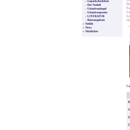
-
Gepäckcheckliste
Do
-
Der Notfall
En
-
Urlaubsmängel
La
-
Urlaubsreporter
-
Li
LITERATUR
-
Reiseangebote
O
»
Netlife
»
News
»
Nützliches
Ca
V
R
S
D
Ü