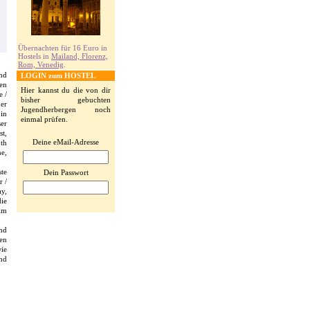
Übernachten für 16 Euro in
Hostels in
Mailand, Florenz,
Rom, Venedig
.
ind
LOGIN zum HOSTEL
en
Hier kannst du die von dir
e /
bisher gebuchten
der
Jugendherbergen noch
in
einmal prüfen.
er
t,
Deine eMail-Adresse
th
e,
ste
Dein Passwort
r /
y,
ie
im
nd
en
wie
nd