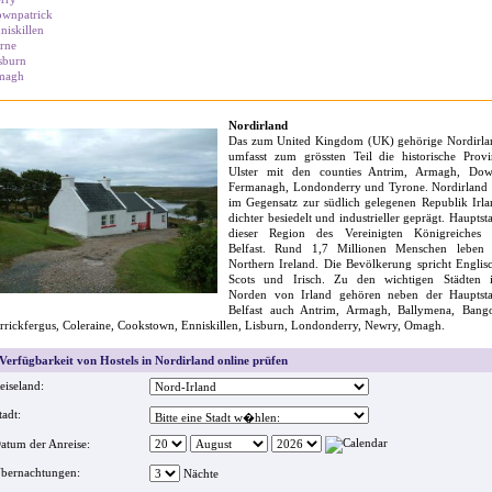
wnpatrick
niskillen
rne
sburn
magh
Nordirland
Das zum United Kingdom (UK) gehörige Nordirla
umfasst zum grössten Teil die historische Provi
Ulster mit den counties Antrim, Armagh, Dow
Fermanagh, Londonderry und Tyrone. Nordirland i
im Gegensatz zur südlich gelegenen Republik Irla
dichter besiedelt und industrieller geprägt. Hauptst
dieser Region des Vereinigten Königreiches i
Belfast. Rund 1,7 Millionen Menschen leben 
Northern Ireland. Die Bevölkerung spricht Englis
Scots und Irisch. Zu den wichtigen Städten 
Norden von Irland gehören neben der Hauptsta
Belfast auch Antrim, Armagh, Ballymena, Bango
rrickfergus, Coleraine, Cookstown, Enniskillen, Lisburn, Londonderry, Newry, Omagh.
erfügbarkeit von Hostels in Nordirland online prüfen
eiseland:
tadt:
atum der Anreise:
bernachtungen:
Nächte