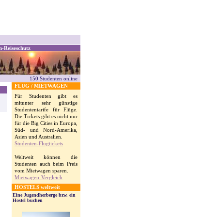
n-Reiseschutz
150 Studenten online
FLUG / MIETWAGEN
Für Studenten gibt es
mitunter sehr günstige
Studententarife für Flüge.
Die Tickets gibt es nicht nur
für die Big Cities in Europa,
Süd- und Nord-Amerika,
Asien und Australien.
Studenten-Flugtickets
Weltweit können die
Studenten auch beim Preis
vom Mietwagen sparen.
Mietwagen-Vergleich
HOSTELS weltweit
Eine Jugendherberge bzw. ein
Hostel buchen