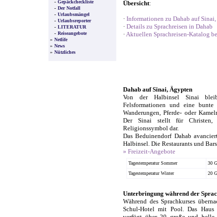
-
Gepäckcheckliste
Übersicht
:
-
Der Notfall
-
Urlaubsmängel
·
Informationen zu Dahab auf Sinai
-
Urlaubsreporter
·
Details zu Sprachreisen in Dahab
-
LITERATUR
-
Reiseangebote
·
Aktuellen Sprachreisen-Katalog be
»
Netlife
»
News
»
Nützliches
Dahab auf Sinai, Ägypten
Von der Halbinsel Sinai bleibe
Felsformationen und eine bunte 
Wanderungen, Pferde- oder Kamelr
Der Sinai stellt für Christen
Religionssymbol dar.
Das Beduinendorf Dahab avancier
Halbinsel. Die Restaurants und Bars
» Freizeit-Angebote
Tagestemperatur Sommer
30 G
Tagestemperatur Winter
20 G
Unterbringung während der Sprac
Während des Sprachkurses überna
Schul-Hotel mit Pool. Das Haus 
verfügt über 20 große und hell