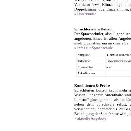
Ventilator bzw. Klimaanlage un
Doppelzimmer oder Einzelzimmer, j
» Unterkünfte
Sprachferien in Dahab
Für Sprachschüler, also Jugendlic
angeboten. Eines ist allen Angeb
niedrig gehalten, um maximale Lern
» Infos zur Sprachschule
Kursgröße
4, max. 8 Teilnehme
Teilnehmer
Erwachsenenkurse ab 
Niveaustufen
alle
Akkreditierung
Konditionen & Preise
Sprachferien kosten kaum mehr a
Wissen. Längerere Aufenthalte sind
Lernstoff günstiger sind als die kü
neben dem Sprachkurs selbst, d
verwendeten Lehrmaterials. Zu Beg
Beendigung der Sprachreise wird jed
» aktuelle Angebote