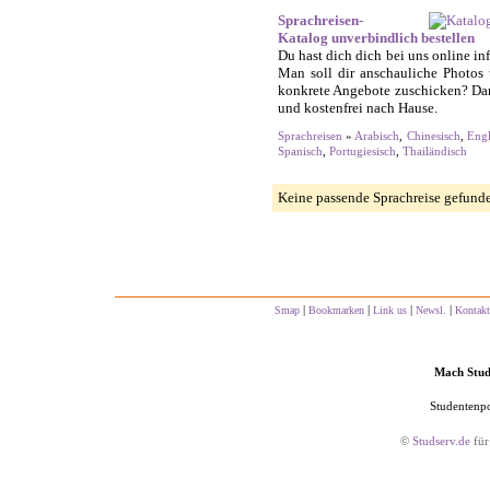
Sprachreisen-
Katalog unverbindlich bestellen
Du hast dich dich bei uns online in
Man soll dir anschauliche Photos 
konkrete Angebote zuschicken? Dann
und kostenfrei nach Hause.
Sprachreisen
»
Arabisch
,
Chinesisch
,
Engl
Spanisch
,
Portugiesisch
,
Thailändisch
Keine passende Sprachreise gefund
|
|
|
|
Smap
Bookmarken
Link us
Newsl.
Kontakt
Mach Studs
Studentenpo
©
Studserv.de
für