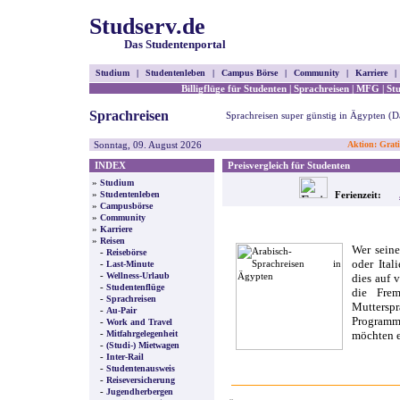
Studserv.de
Das Studentenportal
Studium
|
Studentenleben
|
Campus Börse
|
Community
|
Karriere
|
Billigflüge für Studenten
|
Sprachreisen
|
MFG
|
St
Sprachreisen
Sprachreisen super günstig in Ägypten (
Sonntag, 09. August 2026
Aktion: Grati
INDEX
Preisvergleich für Studenten
»
Studium
»
Studentenleben
Ferienzeit:
»
Campusbörse
»
Community
»
Karriere
»
Reisen
Wer seine
-
Reisebörse
oder Ital
-
Last-Minute
-
Wellness-Urlaub
dies auf 
-
Studentenflüge
die Fre
-
Sprachreisen
Mutterspr
-
Au-Pair
Programm
-
Work and Travel
-
Mitfahrgelegenheit
möchten e
-
(Studi-) Mietwagen
-
Inter-Rail
-
Studentenausweis
-
Reiseversicherung
-
Jugendherbergen