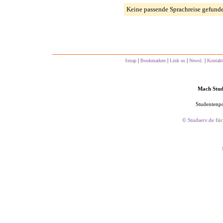
Keine passende Sprachreise gefund
|
|
|
|
Smap
Bookmarken
Link us
Newsl.
Kontakt
Mach Studs
Studentenpo
©
Studserv.de
für