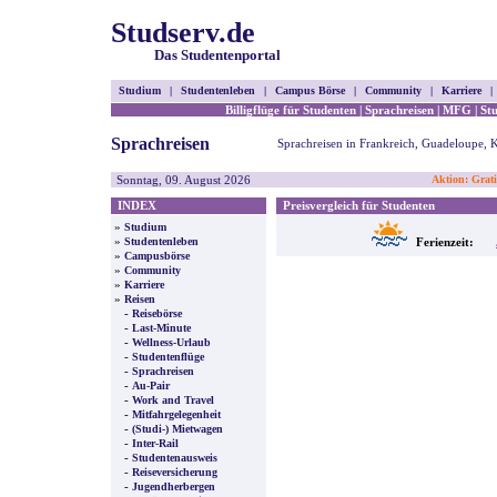
Studserv.de
Das Studentenportal
Studium
|
Studentenleben
|
Campus Börse
|
Community
|
Karriere
|
Billigflüge für Studenten
|
Sprachreisen
|
MFG
|
St
Sprachreisen
Sprachreisen in Frankreich, Guadeloupe, 
Sonntag, 09. August 2026
Aktion: Grati
INDEX
Preisvergleich für Studenten
»
Studium
»
Studentenleben
Ferienzeit:
»
Campusbörse
»
Community
»
Karriere
»
Reisen
-
Reisebörse
-
Last-Minute
-
Wellness-Urlaub
-
Studentenflüge
-
Sprachreisen
-
Au-Pair
-
Work and Travel
-
Mitfahrgelegenheit
-
(Studi-) Mietwagen
-
Inter-Rail
-
Studentenausweis
-
Reiseversicherung
-
Jugendherbergen