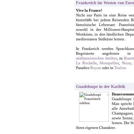
Frankreich im Westen von Eur
Vive la France!
Nicht nur Paris ist eine Reise we
hinterläßt bei jedem Reisenden B
farnzösische Lebensart. Franzö
sowohl in der Millionen-Hauptst
Westküste, in den ländlichen Depa
mediterranen Südküste lernen.
In Frankreich werden Sprachkurs
Begeisterte angeboten 
südfranzösischen Antibes
, in
Biarri
La Rochelle
,
Montpellier
,
Nizza
,
Paradies
Royan
oder in
Toulon
.
Guadeloupe in der Karibik
Dauersommer
Guadeloupe i
Man spricht 
alle Annehml
Champagner, 
sowie Sonne,
lernen. Die S
ihren eigenen Charakter.