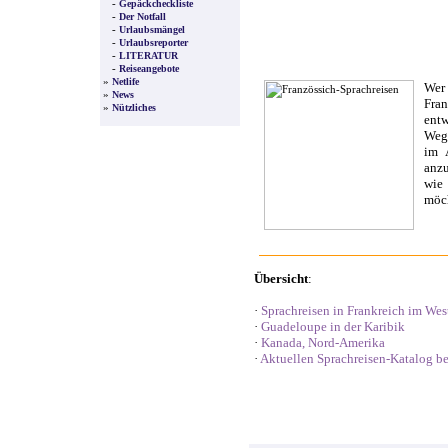
-
Gepäckcheckliste
-
Der Notfall
-
Urlaubsmängel
-
Urlaubsreporter
-
LITERATUR
-
Reiseangebote
»
Netlife
Wer
»
News
Fra
»
Nützliches
ent
Wege
im 
anz
wie
möch
Übersicht
:
·
Sprachreisen in Frankreich im We
·
Guadeloupe in der Karibik
·
Kanada, Nord-Amerika
·
Aktuellen Sprachreisen-Katalog be