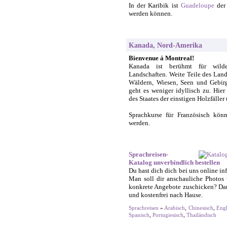
In der Karibik ist
Guadeloupe
der 
werden können.
Kanada, Nord-Amerika
Bienvenue á Montreal!
Kanada ist berühmt für wilde
Landschaften. Weite Teile des Lan
Wäldern, Wiesen, Seen und Gebirg
geht es weniger idyllisch zu. Hie
des Staates der einstigen Holzfäller
Sprachkurse für Französisch kö
werden.
Sprachreisen-
Katalog unverbindlich bestellen
Du hast dich dich bei uns online in
Man soll dir anschauliche Photos 
konkrete Angebote zuschicken? Dann
und kostenfrei nach Hause.
Sprachreisen
»
Arabisch
,
Chinesisch
,
Engl
Spanisch
,
Portugiesisch
,
Thailändisch