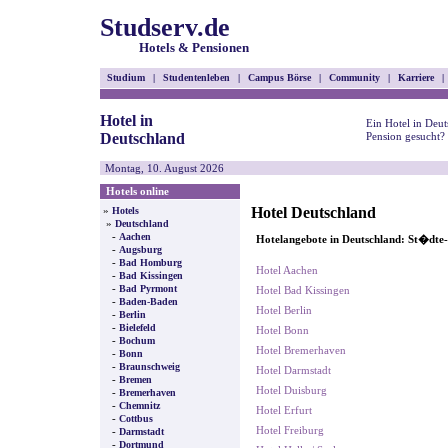
Studserv.de
Hotels & Pensionen
Studium
|
Studentenleben
|
Campus Börse
|
Community
|
Karriere
|
Hotel in
Ein Hotel in Deu
Deutschland
Pension gesucht?
Montag, 10. August 2026
Hotels online
Hotel Deutschland
»
Hotels
»
Deutschland
-
Aachen
Hotelangebote in Deutschland: St�dte
-
Augsburg
-
Bad Homburg
Hotel Aachen
-
Bad Kissingen
-
Bad Pyrmont
Hotel Bad Kissingen
-
Baden-Baden
Hotel Berlin
-
Berlin
-
Bielefeld
Hotel Bonn
-
Bochum
Hotel Bremerhaven
-
Bonn
-
Braunschweig
Hotel Darmstadt
-
Bremen
Hotel Duisburg
-
Bremerhaven
-
Chemnitz
Hotel Erfurt
-
Cottbus
Hotel Freiburg
-
Darmstadt
-
Dortmund