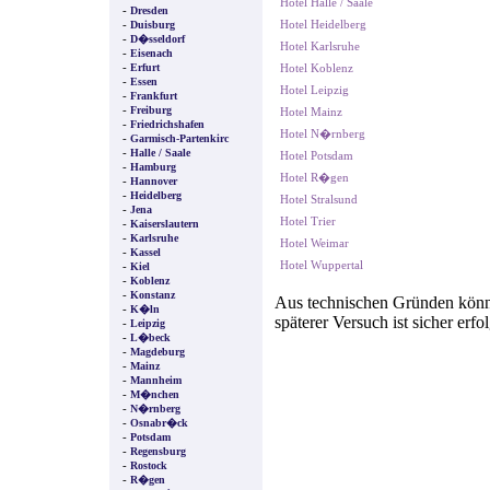
Hotel Halle / Saale
-
Dresden
-
Hotel Heidelberg
Duisburg
-
D�sseldorf
Hotel Karlsruhe
-
Eisenach
-
Erfurt
Hotel Koblenz
-
Essen
Hotel Leipzig
-
Frankfurt
-
Freiburg
Hotel Mainz
-
Friedrichshafen
Hotel N�rnberg
-
Garmisch-Partenkirc
-
Halle / Saale
Hotel Potsdam
-
Hamburg
Hotel R�gen
-
Hannover
-
Heidelberg
Hotel Stralsund
-
Jena
Hotel Trier
-
Kaiserslautern
-
Karlsruhe
Hotel Weimar
-
Kassel
Hotel Wuppertal
-
Kiel
-
Koblenz
-
Konstanz
Aus technischen Gründen können
-
K�ln
späterer Versuch ist sicher erfo
-
Leipzig
-
L�beck
-
Magdeburg
-
Mainz
-
Mannheim
-
M�nchen
-
N�rnberg
-
Osnabr�ck
-
Potsdam
-
Regensburg
-
Rostock
-
R�gen