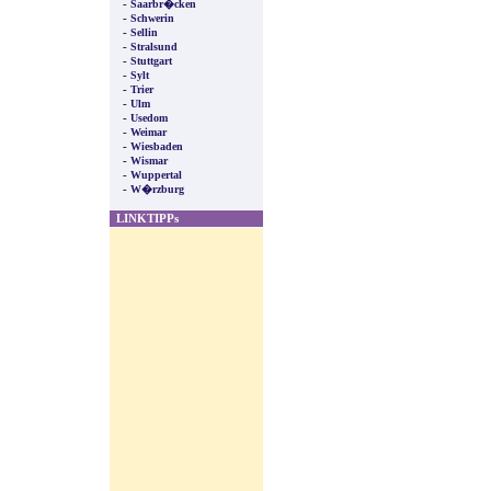
-
Saarbr�cken
-
Schwerin
-
Sellin
-
Stralsund
-
Stuttgart
-
Sylt
-
Trier
-
Ulm
-
Usedom
-
Weimar
-
Wiesbaden
-
Wismar
-
Wuppertal
-
W�rzburg
LINKTIPPs