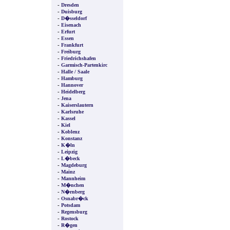
-
Dresden
-
Duisburg
-
D�sseldorf
-
Eisenach
-
Erfurt
-
Essen
-
Frankfurt
-
Freiburg
-
Friedrichshafen
-
Garmisch-Partenkirc
-
Halle / Saale
-
Hamburg
-
Hannover
-
Heidelberg
-
Jena
-
Kaiserslautern
-
Karlsruhe
-
Kassel
-
Kiel
-
Koblenz
-
Konstanz
-
K�ln
-
Leipzig
-
L�beck
-
Magdeburg
-
Mainz
-
Mannheim
-
M�nchen
-
N�rnberg
-
Osnabr�ck
-
Potsdam
-
Regensburg
-
Rostock
-
R�gen