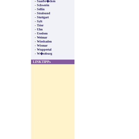
-
Saarbr�cken
-
Schwerin
-
Sellin
-
Stralsund
-
Stuttgart
-
Sylt
-
Trier
-
Ulm
-
Usedom
-
Weimar
-
Wiesbaden
-
Wismar
-
Wuppertal
-
W�rzburg
LINKTIPPs