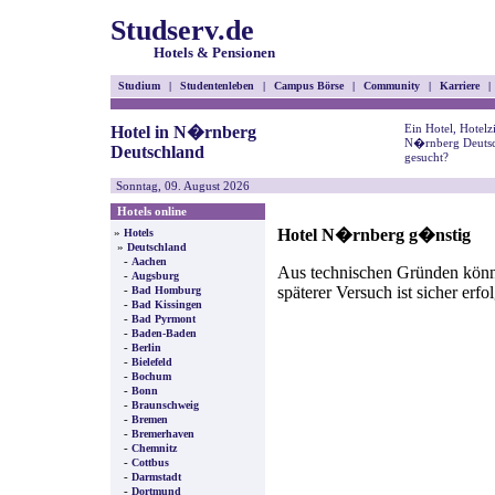
Studserv.de
Hotels & Pensionen
Studium
|
Studentenleben
|
Campus Börse
|
Community
|
Karriere
|
Ein Hotel, Hotel
Hotel in N�rnberg
N�rnberg Deutsc
Deutschland
gesucht?
Sonntag, 09. August 2026
Hotels online
Hotel N�rnberg g�nstig
»
Hotels
»
Deutschland
-
Aachen
Aus technischen Gründen können
-
Augsburg
späterer Versuch ist sicher erfo
-
Bad Homburg
-
Bad Kissingen
-
Bad Pyrmont
-
Baden-Baden
-
Berlin
-
Bielefeld
-
Bochum
-
Bonn
-
Braunschweig
-
Bremen
-
Bremerhaven
-
Chemnitz
-
Cottbus
-
Darmstadt
-
Dortmund