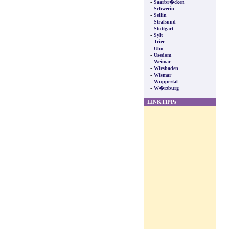
-
Saarbr�cken
-
Schwerin
-
Sellin
-
Stralsund
-
Stuttgart
-
Sylt
-
Trier
-
Ulm
-
Usedom
-
Weimar
-
Wiesbaden
-
Wismar
-
Wuppertal
-
W�rzburg
LINKTIPPs