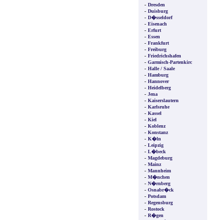
-
Dresden
-
Duisburg
-
D�sseldorf
-
Eisenach
-
Erfurt
-
Essen
-
Frankfurt
-
Freiburg
-
Friedrichshafen
-
Garmisch-Partenkirc
-
Halle / Saale
-
Hamburg
-
Hannover
-
Heidelberg
-
Jena
-
Kaiserslautern
-
Karlsruhe
-
Kassel
-
Kiel
-
Koblenz
-
Konstanz
-
K�ln
-
Leipzig
-
L�beck
-
Magdeburg
-
Mainz
-
Mannheim
-
M�nchen
-
N�rnberg
-
Osnabr�ck
-
Potsdam
-
Regensburg
-
Rostock
-
R�gen