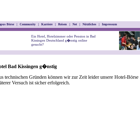
pus Börse
|
Community
|
Karriere
|
Reisen
|
Net
|
Nützliches
|
Impressum
Ein Hotel, Hotelzimmer oder Pension in Bad
Kissingen Deutschland g�nstig online
gesucht?
tel Bad Kissingen g�nstig
s technischen Gründen können wir zur Zeit leider unsere Hotel-Börse n
äterer Versuch ist sicher erfolgreich.