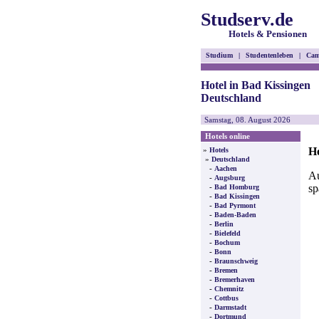
Studserv.de
Hotels & Pensionen
Studium
|
Studentenleben
|
Cam
Hotel in Bad Kissingen
Deutschland
Samstag, 08. August 2026
Hotels online
Ho
»
Hotels
»
Deutschland
-
Aachen
Au
-
Augsburg
sp
-
Bad Homburg
-
Bad Kissingen
-
Bad Pyrmont
-
Baden-Baden
-
Berlin
-
Bielefeld
-
Bochum
-
Bonn
-
Braunschweig
-
Bremen
-
Bremerhaven
-
Chemnitz
-
Cottbus
-
Darmstadt
-
Dortmund