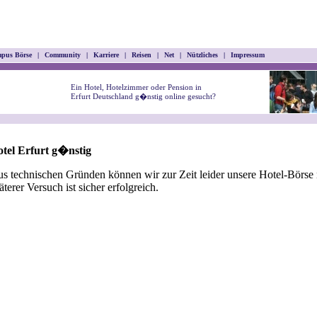
pus Börse
|
Community
|
Karriere
|
Reisen
|
Net
|
Nützliches
|
Impressum
Ein Hotel, Hotelzimmer oder Pension in
Erfurt Deutschland g�nstig online gesucht?
tel Erfurt g�nstig
s technischen Gründen können wir zur Zeit leider unsere Hotel-Börse n
äterer Versuch ist sicher erfolgreich.