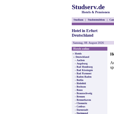
Studserv.de
Hotels & Pensionen
Studium
|
Studentenleben
|
Cam
Hotel in Erfurt
Deutschland
Samstag, 08. August 2026
Hotels online
Ho
»
Hotels
»
Deutschland
-
Aachen
Au
-
Augsburg
sp
-
Bad Homburg
-
Bad Kissingen
-
Bad Pyrmont
-
Baden-Baden
-
Berlin
-
Bielefeld
-
Bochum
-
Bonn
-
Braunschweig
-
Bremen
-
Bremerhaven
-
Chemnitz
-
Cottbus
-
Darmstadt
-
Dortmund