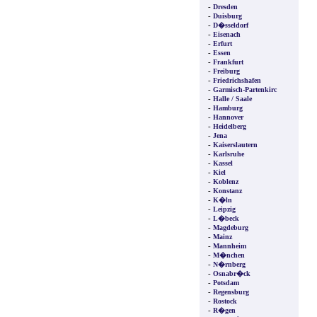
-
Dresden
-
Duisburg
-
D�sseldorf
-
Eisenach
-
Erfurt
-
Essen
-
Frankfurt
-
Freiburg
-
Friedrichshafen
-
Garmisch-Partenkirc
-
Halle / Saale
-
Hamburg
-
Hannover
-
Heidelberg
-
Jena
-
Kaiserslautern
-
Karlsruhe
-
Kassel
-
Kiel
-
Koblenz
-
Konstanz
-
K�ln
-
Leipzig
-
L�beck
-
Magdeburg
-
Mainz
-
Mannheim
-
M�nchen
-
N�rnberg
-
Osnabr�ck
-
Potsdam
-
Regensburg
-
Rostock
-
R�gen