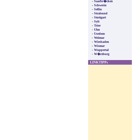
-
Saarbr�cken
-
Schwerin
-
Sellin
-
Stralsund
-
Stuttgart
-
Sylt
-
Trier
-
Ulm
-
Usedom
-
Weimar
-
Wiesbaden
-
Wismar
-
Wuppertal
-
W�rzburg
LINKTIPPs