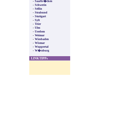
-
Saarbr�cken
-
Schwerin
-
Sellin
-
Stralsund
-
Stuttgart
-
Sylt
-
Trier
-
Ulm
-
Usedom
-
Weimar
-
Wiesbaden
-
Wismar
-
Wuppertal
-
W�rzburg
LINKTIPPs