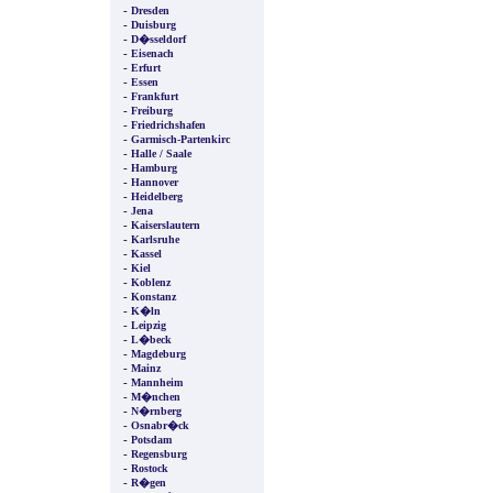
-
Dresden
-
Duisburg
-
D�sseldorf
-
Eisenach
-
Erfurt
-
Essen
-
Frankfurt
-
Freiburg
-
Friedrichshafen
-
Garmisch-Partenkirc
-
Halle / Saale
-
Hamburg
-
Hannover
-
Heidelberg
-
Jena
-
Kaiserslautern
-
Karlsruhe
-
Kassel
-
Kiel
-
Koblenz
-
Konstanz
-
K�ln
-
Leipzig
-
L�beck
-
Magdeburg
-
Mainz
-
Mannheim
-
M�nchen
-
N�rnberg
-
Osnabr�ck
-
Potsdam
-
Regensburg
-
Rostock
-
R�gen