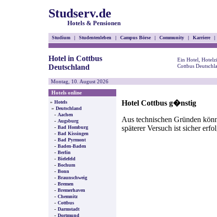
Studserv.de
Hotels & Pensionen
Studium
|
Studentenleben
|
Campus Börse
|
Community
|
Karriere
|
Hotel in Cottbus
Ein Hotel, Hotel
Deutschland
Cottbus Deutschl
Montag, 10. August 2026
Hotels online
Hotel Cottbus g�nstig
»
Hotels
»
Deutschland
-
Aachen
Aus technischen Gründen können
-
Augsburg
späterer Versuch ist sicher erfo
-
Bad Homburg
-
Bad Kissingen
-
Bad Pyrmont
-
Baden-Baden
-
Berlin
-
Bielefeld
-
Bochum
-
Bonn
-
Braunschweig
-
Bremen
-
Bremerhaven
-
Chemnitz
-
Cottbus
-
Darmstadt
-
Dortmund