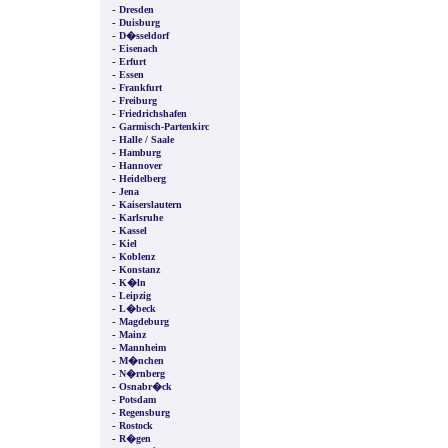
-
Dresden
-
Duisburg
-
D�sseldorf
-
Eisenach
-
Erfurt
-
Essen
-
Frankfurt
-
Freiburg
-
Friedrichshafen
-
Garmisch-Partenkirc
-
Halle / Saale
-
Hamburg
-
Hannover
-
Heidelberg
-
Jena
-
Kaiserslautern
-
Karlsruhe
-
Kassel
-
Kiel
-
Koblenz
-
Konstanz
-
K�ln
-
Leipzig
-
L�beck
-
Magdeburg
-
Mainz
-
Mannheim
-
M�nchen
-
N�rnberg
-
Osnabr�ck
-
Potsdam
-
Regensburg
-
Rostock
-
R�gen