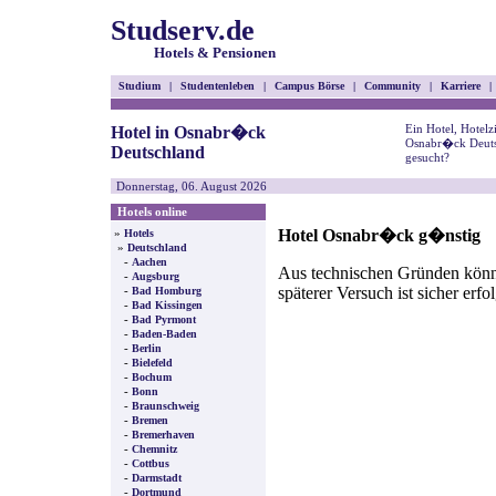
Studserv.de
Hotels & Pensionen
Studium
|
Studentenleben
|
Campus Börse
|
Community
|
Karriere
|
Ein Hotel, Hotel
Hotel in Osnabr�ck
Osnabr�ck Deuts
Deutschland
gesucht?
Donnerstag, 06. August 2026
Hotels online
Hotel Osnabr�ck g�nstig
»
Hotels
»
Deutschland
-
Aachen
Aus technischen Gründen können
-
Augsburg
späterer Versuch ist sicher erfo
-
Bad Homburg
-
Bad Kissingen
-
Bad Pyrmont
-
Baden-Baden
-
Berlin
-
Bielefeld
-
Bochum
-
Bonn
-
Braunschweig
-
Bremen
-
Bremerhaven
-
Chemnitz
-
Cottbus
-
Darmstadt
-
Dortmund