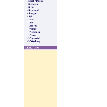
-
Saarbr�cken
-
Schwerin
-
Sellin
-
Stralsund
-
Stuttgart
-
Sylt
-
Trier
-
Ulm
-
Usedom
-
Weimar
-
Wiesbaden
-
Wismar
-
Wuppertal
-
W�rzburg
LINKTIPPs