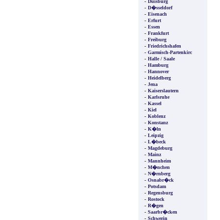
-
Duisburg
-
D�sseldorf
-
Eisenach
-
Erfurt
-
Essen
-
Frankfurt
-
Freiburg
-
Friedrichshafen
-
Garmisch-Partenkirc
-
Halle / Saale
-
Hamburg
-
Hannover
-
Heidelberg
-
Jena
-
Kaiserslautern
-
Karlsruhe
-
Kassel
-
Kiel
-
Koblenz
-
Konstanz
-
K�ln
-
Leipzig
-
L�beck
-
Magdeburg
-
Mainz
-
Mannheim
-
M�nchen
-
N�rnberg
-
Osnabr�ck
-
Potsdam
-
Regensburg
-
Rostock
-
R�gen
-
Saarbr�cken
-
Schwerin