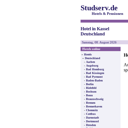
Studserv.de
Hotels & Pensionen
Hotel in Kassel
Deutschland
Samstag, 08. August 2026
Hotels online
Ho
»
Hotels
»
Deutschland
-
Aachen
Au
-
Augsburg
sp
-
Bad Homburg
-
Bad Kissingen
-
Bad Pyrmont
-
Baden-Baden
-
Berlin
-
Bielefeld
-
Bochum
-
Bonn
-
Braunschweig
-
Bremen
-
Bremerhaven
-
Chemnitz
-
Cottbus
-
Darmstadt
-
Dortmund
-
Dresden