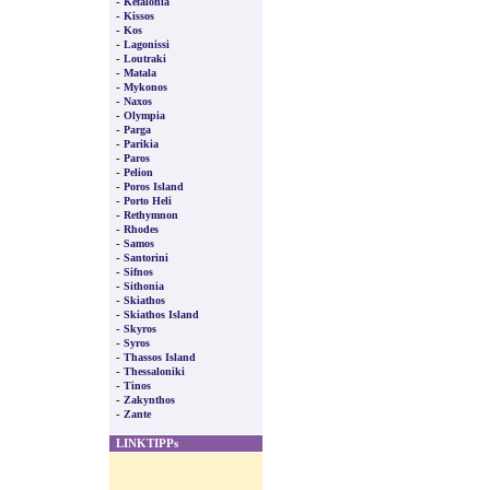
-
Kefalonia
-
Kissos
-
Kos
-
Lagonissi
-
Loutraki
-
Matala
-
Mykonos
-
Naxos
-
Olympia
-
Parga
-
Parikia
-
Paros
-
Pelion
-
Poros Island
-
Porto Heli
-
Rethymnon
-
Rhodes
-
Samos
-
Santorini
-
Sifnos
-
Sithonia
-
Skiathos
-
Skiathos Island
-
Skyros
-
Syros
-
Thassos Island
-
Thessaloniki
-
Tinos
-
Zakynthos
-
Zante
LINKTIPPs