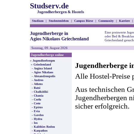
Studserv.de
Jugendherbergen & Hostels
Studium
|
Studentenleben
|
Campus Börse
|
Community
|
Karriere
|
Eine preiswerte Juge
Jugendherberge in
oder Bed & Breakfast
Agios Nikolaos Griechenland
Griechenland gesuch
Sonntag, 09. August 2026
Jugendherberge online
»
Jugendherbergen
Jugendherberge in
»
Griechenland
-
Aegina Island
-
Agios Nikolaos
Alle Hostel-Preise 
-
Alexandroupolis
-
Andros
-
Athens
Aus technischen Gr
-
Batsi
-
Chalkidiki
-
Jugendherbergen nic
Chania
-
Corfu
-
Crete
sicher erfolgreich.
-
Epirus
-
Evia
-
Gavdos
-
Hydra
-
Ios
-
Kalithies Rodou
-
Karpathos