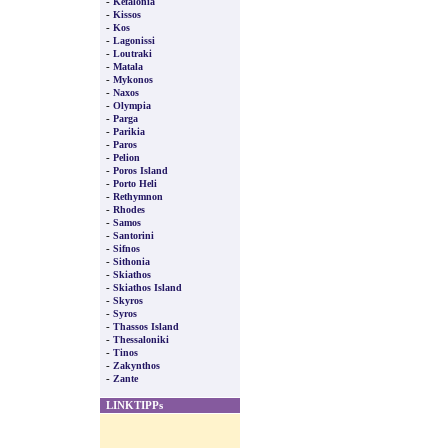
-
Kefalonia
-
Kissos
-
Kos
-
Lagonissi
-
Loutraki
-
Matala
-
Mykonos
-
Naxos
-
Olympia
-
Parga
-
Parikia
-
Paros
-
Pelion
-
Poros Island
-
Porto Heli
-
Rethymnon
-
Rhodes
-
Samos
-
Santorini
-
Sifnos
-
Sithonia
-
Skiathos
-
Skiathos Island
-
Skyros
-
Syros
-
Thassos Island
-
Thessaloniki
-
Tinos
-
Zakynthos
-
Zante
LINKTIPPs