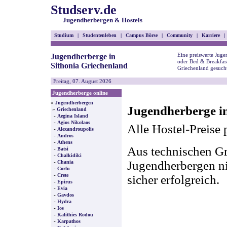
Studserv.de
Jugendherbergen & Hostels
Studium
|
Studentenleben
|
Campus Börse
|
Community
|
Karriere
|
Eine preiswerte Juge
Jugendherberge in
oder Bed & Breakfast
Sithonia Griechenland
Griechenland gesuch
Freitag, 07. August 2026
Jugendherberge online
»
Jugendherbergen
Jugendherberge in
»
Griechenland
-
Aegina Island
-
Agios Nikolaos
Alle Hostel-Preise 
-
Alexandroupolis
-
Andros
-
Athens
Aus technischen Gr
-
Batsi
-
Chalkidiki
-
Jugendherbergen nic
Chania
-
Corfu
-
Crete
sicher erfolgreich.
-
Epirus
-
Evia
-
Gavdos
-
Hydra
-
Ios
-
Kalithies Rodou
-
Karpathos