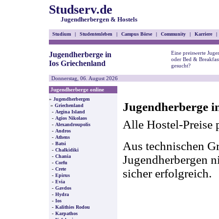
Studserv.de
Jugendherbergen & Hostels
Studium
|
Studentenleben
|
Campus Börse
|
Community
|
Karriere
|
Eine preiswerte Juge
Jugendherberge in
oder Bed & Breakfast
Ios Griechenland
gesucht?
Donnerstag, 06. August 2026
Jugendherberge online
»
Jugendherbergen
Jugendherberge in
»
Griechenland
-
Aegina Island
-
Agios Nikolaos
Alle Hostel-Preise 
-
Alexandroupolis
-
Andros
-
Athens
Aus technischen Gr
-
Batsi
-
Chalkidiki
-
Jugendherbergen nic
Chania
-
Corfu
-
Crete
sicher erfolgreich.
-
Epirus
-
Evia
-
Gavdos
-
Hydra
-
Ios
-
Kalithies Rodou
-
Karpathos