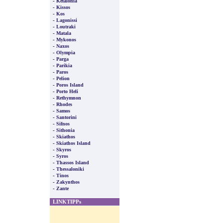
-
Kefalonia
-
Kissos
-
Kos
-
Lagonissi
-
Loutraki
-
Matala
-
Mykonos
-
Naxos
-
Olympia
-
Parga
-
Parikia
-
Paros
-
Pelion
-
Poros Island
-
Porto Heli
-
Rethymnon
-
Rhodes
-
Samos
-
Santorini
-
Sifnos
-
Sithonia
-
Skiathos
-
Skiathos Island
-
Skyros
-
Syros
-
Thassos Island
-
Thessaloniki
-
Tinos
-
Zakynthos
-
Zante
LINKTIPPs