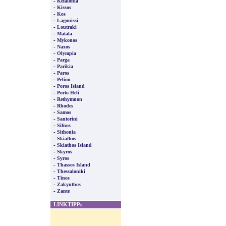
-
Kefalonia
-
Kissos
-
Kos
-
Lagonissi
-
Loutraki
-
Matala
-
Mykonos
-
Naxos
-
Olympia
-
Parga
-
Parikia
-
Paros
-
Pelion
-
Poros Island
-
Porto Heli
-
Rethymnon
-
Rhodes
-
Samos
-
Santorini
-
Sifnos
-
Sithonia
-
Skiathos
-
Skiathos Island
-
Skyros
-
Syros
-
Thassos Island
-
Thessaloniki
-
Tinos
-
Zakynthos
-
Zante
LINKTIPPs