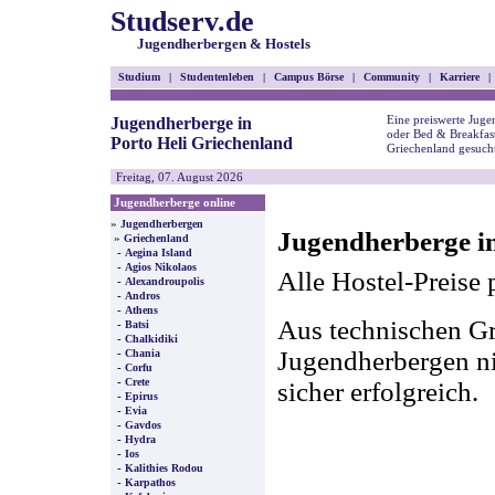
Studserv.de
Jugendherbergen & Hostels
Studium
|
Studentenleben
|
Campus Börse
|
Community
|
Karriere
|
Eine preiswerte Juge
Jugendherberge in
oder Bed & Breakfast
Porto Heli Griechenland
Griechenland gesuch
Freitag, 07. August 2026
Jugendherberge online
»
Jugendherbergen
Jugendherberge in
»
Griechenland
-
Aegina Island
-
Agios Nikolaos
Alle Hostel-Preise 
-
Alexandroupolis
-
Andros
-
Athens
Aus technischen Gr
-
Batsi
-
Chalkidiki
-
Jugendherbergen nic
Chania
-
Corfu
-
Crete
sicher erfolgreich.
-
Epirus
-
Evia
-
Gavdos
-
Hydra
-
Ios
-
Kalithies Rodou
-
Karpathos