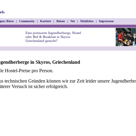
els
pus Börse
|
Community
|
Karriere
|
Reisen
|
Net
|
Nützliches
|
Impressum
Eine preiswerte Jugendherberge, Hostel
oder Bed & Breakfast in Skyros
Griechenland gesucht?
gendherberge in Skyros, Griechenland
le Hostel-Preise pro Person.
s technischen Gründen können wir zur Zeit leider unsere Jugendherber
äterer Versuch ist sicher erfolgreich.