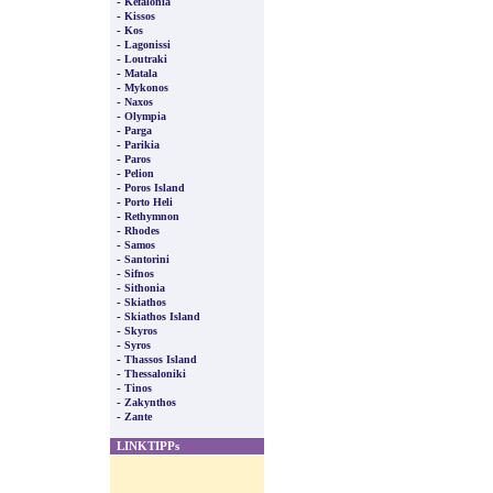
-
Kefalonia
-
Kissos
-
Kos
-
Lagonissi
-
Loutraki
-
Matala
-
Mykonos
-
Naxos
-
Olympia
-
Parga
-
Parikia
-
Paros
-
Pelion
-
Poros Island
-
Porto Heli
-
Rethymnon
-
Rhodes
-
Samos
-
Santorini
-
Sifnos
-
Sithonia
-
Skiathos
-
Skiathos Island
-
Skyros
-
Syros
-
Thassos Island
-
Thessaloniki
-
Tinos
-
Zakynthos
-
Zante
LINKTIPPs