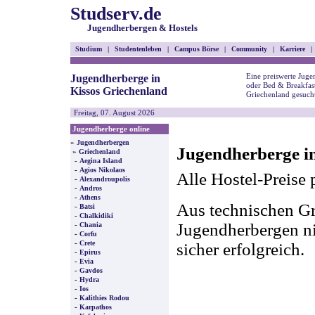
Studserv.de
Jugendherbergen & Hostels
Studium
|
Studentenleben
|
Campus Börse
|
Community
|
Karriere
|
Eine preiswerte Juge
Jugendherberge in
oder Bed & Breakfast
Kissos Griechenland
Griechenland gesuch
Freitag, 07. August 2026
Jugendherberge online
»
Jugendherbergen
Jugendherberge in
»
Griechenland
-
Aegina Island
-
Agios Nikolaos
Alle Hostel-Preise 
-
Alexandroupolis
-
Andros
-
Athens
Aus technischen Gr
-
Batsi
-
Chalkidiki
-
Jugendherbergen nic
Chania
-
Corfu
-
Crete
sicher erfolgreich.
-
Epirus
-
Evia
-
Gavdos
-
Hydra
-
Ios
-
Kalithies Rodou
-
Karpathos