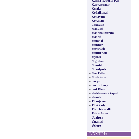
-
Kanha National Par
-
Kanyakumari
-
Kerala
-
Kodaikanal
-
Kottayam
-
Kovalam
-
Lonavala
-
Madurai
-
Mahabalipuram
-
Manali
-
Mumbai
-
Munnar
-
Mussoorie
-
Muttukadu
-
Mysore
-
Nagothane
-
Nainital
-
Nawalgarh
-
New Delhi
-
North Goa
-
Panjim
-
Pondicherry
-
Port Blair
-
Shekhawati (Rajast
-
Shimla
-
Thanjavur
-
Thekkady
-
Tiruchirapalli
-
Trivandrum
-
Udaipur
-
Varanasi
-
Vellore
LINKTIPPs