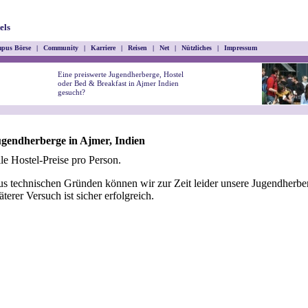
els
pus Börse
|
Community
|
Karriere
|
Reisen
|
Net
|
Nützliches
|
Impressum
Eine preiswerte Jugendherberge, Hostel
oder Bed & Breakfast in Ajmer Indien
gesucht?
gendherberge in Ajmer, Indien
le Hostel-Preise pro Person.
s technischen Gründen können wir zur Zeit leider unsere Jugendherber
äterer Versuch ist sicher erfolgreich.