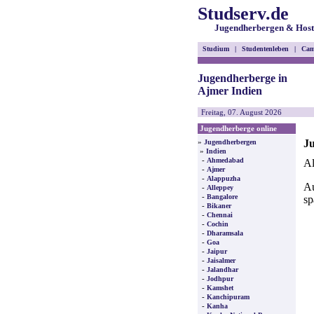
Studserv.de
Jugendherbergen & Host
Studium
|
Studentenleben
|
Cam
Jugendherberge in
Ajmer Indien
Freitag, 07. August 2026
Jugendherberge online
Ju
»
Jugendherbergen
»
Indien
-
Ahmedabad
Al
-
Ajmer
-
Alappuzha
Au
-
Alleppey
-
Bangalore
sp
-
Bikaner
-
Chennai
-
Cochin
-
Dharamsala
-
Goa
-
Jaipur
-
Jaisalmer
-
Jalandhar
-
Jodhpur
-
Kamshet
-
Kanchipuram
-
Kanha