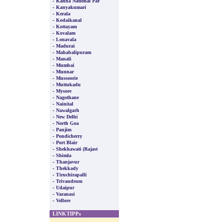
-
Kanha National Par
-
Kanyakumari
-
Kerala
-
Kodaikanal
-
Kottayam
-
Kovalam
-
Lonavala
-
Madurai
-
Mahabalipuram
-
Manali
-
Mumbai
-
Munnar
-
Mussoorie
-
Muttukadu
-
Mysore
-
Nagothane
-
Nainital
-
Nawalgarh
-
New Delhi
-
North Goa
-
Panjim
-
Pondicherry
-
Port Blair
-
Shekhawati (Rajast
-
Shimla
-
Thanjavur
-
Thekkady
-
Tiruchirapalli
-
Trivandrum
-
Udaipur
-
Varanasi
-
Vellore
LINKTIPPs