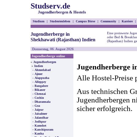
Studserv.de
Jugendherbergen & Hostels
Studium
|
Studentenleben
|
Campus Börse
|
Community
|
Karriere
|
Eine preiswerte Juge
Jugendherberge in
oder Bed & Breakfas
Shekhawati (Rajasthan) Indien
(Rajasthan) Indien g
Donnerstag, 06. August 2026
Jugendherberge online
»
Jugendherbergen
Jugendherberge in
»
Indien
-
Ahmedabad
-
Ajmer
Alle Hostel-Preise 
-
Alappuzha
-
Alleppey
-
Bangalore
Aus technischen Gr
-
Bikaner
-
Chennai
-
Jugendherbergen nic
Cochin
-
Dharamsala
-
Goa
sicher erfolgreich.
-
Jaipur
-
Jaisalmer
-
Jalandhar
-
Jodhpur
-
Kamshet
-
Kanchipuram
-
Kanha