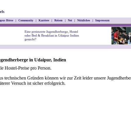
els
pus Börse
|
Community
|
Karriere
|
Reisen
|
Net
|
Nützliches
|
Impressum
Eine preiswerte Jugendherberge, Hostel
oder Bed & Breakfast in Udaipur Indien
gesucht?
gendherberge in Udaipur, Indien
le Hostel-Preise pro Person.
s technischen Gründen können wir zur Zeit leider unsere Jugendherber
äterer Versuch ist sicher erfolgreich.