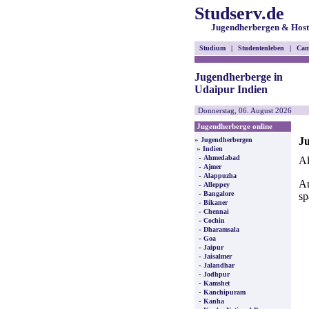
Studserv.de
Jugendherbergen & Host
Studium
|
Studentenleben
|
Cam
Jugendherberge in
Udaipur Indien
Donnerstag, 06. August 2026
Jugendherberge online
Ju
»
Jugendherbergen
»
Indien
-
Ahmedabad
Al
-
Ajmer
-
Alappuzha
Au
-
Alleppey
-
Bangalore
sp
-
Bikaner
-
Chennai
-
Cochin
-
Dharamsala
-
Goa
-
Jaipur
-
Jaisalmer
-
Jalandhar
-
Jodhpur
-
Kamshet
-
Kanchipuram
-
Kanha