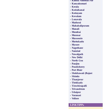
-
Kanha National Par
-
Kanyakumari
-
Kerala
-
Kodaikanal
-
Kottayam
-
Kovalam
-
Lonavala
-
Madurai
-
Mahabalipuram
-
Manali
-
Mumbai
-
Munnar
-
Mussoorie
-
Muttukadu
-
Mysore
-
Nagothane
-
Nainital
-
Nawalgarh
-
New Delhi
-
North Goa
-
Panjim
-
Pondicherry
-
Port Blair
-
Shekhawati (Rajast
-
Shimla
-
Thanjavur
-
Thekkady
-
Tiruchirapalli
-
Trivandrum
-
Udaipur
-
Varanasi
-
Vellore
LINKTIPPs