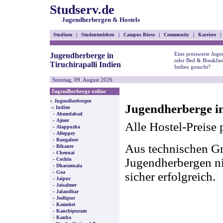
Studserv.de
Jugendherbergen & Hostels
Studium
|
Studentenleben
|
Campus Börse
|
Community
|
Karriere
|
Eine preiswerte Juge
Jugendherberge in
oder Bed & Breakfast
Tiruchirapalli Indien
Indien gesucht?
Sonntag, 09. August 2026
Jugendherberge online
»
Jugendherbergen
Jugendherberge in
»
Indien
-
Ahmedabad
-
Ajmer
Alle Hostel-Preise 
-
Alappuzha
-
Alleppey
-
Bangalore
Aus technischen Gr
-
Bikaner
-
Chennai
-
Jugendherbergen nic
Cochin
-
Dharamsala
-
Goa
sicher erfolgreich.
-
Jaipur
-
Jaisalmer
-
Jalandhar
-
Jodhpur
-
Kamshet
-
Kanchipuram
-
Kanha