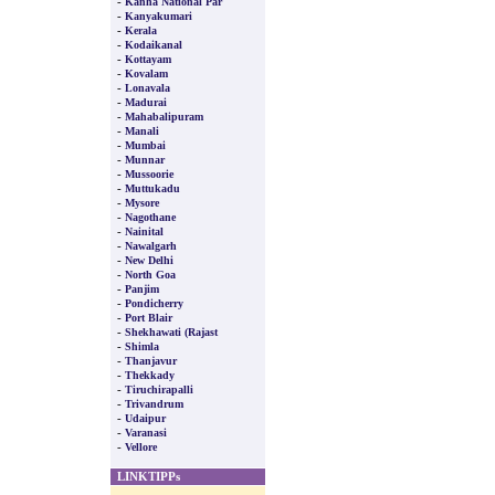
-
Kanha National Par
-
Kanyakumari
-
Kerala
-
Kodaikanal
-
Kottayam
-
Kovalam
-
Lonavala
-
Madurai
-
Mahabalipuram
-
Manali
-
Mumbai
-
Munnar
-
Mussoorie
-
Muttukadu
-
Mysore
-
Nagothane
-
Nainital
-
Nawalgarh
-
New Delhi
-
North Goa
-
Panjim
-
Pondicherry
-
Port Blair
-
Shekhawati (Rajast
-
Shimla
-
Thanjavur
-
Thekkady
-
Tiruchirapalli
-
Trivandrum
-
Udaipur
-
Varanasi
-
Vellore
LINKTIPPs