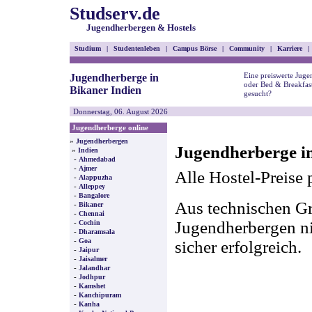
Studserv.de
Jugendherbergen & Hostels
Studium
|
Studentenleben
|
Campus Börse
|
Community
|
Karriere
|
Eine preiswerte Juge
Jugendherberge in
oder Bed & Breakfast
Bikaner Indien
gesucht?
Donnerstag, 06. August 2026
Jugendherberge online
»
Jugendherbergen
Jugendherberge in
»
Indien
-
Ahmedabad
-
Ajmer
Alle Hostel-Preise 
-
Alappuzha
-
Alleppey
-
Bangalore
Aus technischen Gr
-
Bikaner
-
Chennai
-
Jugendherbergen nic
Cochin
-
Dharamsala
-
Goa
sicher erfolgreich.
-
Jaipur
-
Jaisalmer
-
Jalandhar
-
Jodhpur
-
Kamshet
-
Kanchipuram
-
Kanha