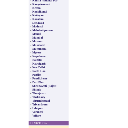
-
Kanha National Par
-
Kanyakumari
-
Kerala
-
Kodaikanal
-
Kottayam
-
Kovalam
-
Lonavala
-
Madurai
-
Mahabalipuram
-
Manali
-
Mumbai
-
Munnar
-
Mussoorie
-
Muttukadu
-
Mysore
-
Nagothane
-
Nainital
-
Nawalgarh
-
New Delhi
-
North Goa
-
Panjim
-
Pondicherry
-
Port Blair
-
Shekhawati (Rajast
-
Shimla
-
Thanjavur
-
Thekkady
-
Tiruchirapalli
-
Trivandrum
-
Udaipur
-
Varanasi
-
Vellore
LINKTIPPs