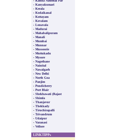
-
Kanha National Par
-
Kanyakumari
-
Kerala
-
Kodaikanal
-
Kottayam
-
Kovalam
-
Lonavala
-
Madurai
-
Mahabalipuram
-
Manali
-
Mumbai
-
Munnar
-
Mussoorie
-
Muttukadu
-
Mysore
-
Nagothane
-
Nainital
-
Nawalgarh
-
New Delhi
-
North Goa
-
Panjim
-
Pondicherry
-
Port Blair
-
Shekhawati (Rajast
-
Shimla
-
Thanjavur
-
Thekkady
-
Tiruchirapalli
-
Trivandrum
-
Udaipur
-
Varanasi
-
Vellore
LINKTIPPs