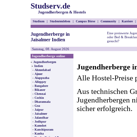
Studserv.de
Jugendherbergen & Hostels
Studium
|
Studentenleben
|
Campus Börse
|
Community
|
Karriere
|
Eine preiswerte Juge
Jugendherberge in
oder Bed & Breakfast
Jaisalmer Indien
gesucht?
Samstag, 08. August 2026
Jugendherberge online
»
Jugendherbergen
Jugendherberge in
»
Indien
-
Ahmedabad
-
Ajmer
Alle Hostel-Preise 
-
Alappuzha
-
Alleppey
-
Bangalore
Aus technischen Gr
-
Bikaner
-
Chennai
-
Jugendherbergen nic
Cochin
-
Dharamsala
-
Goa
sicher erfolgreich.
-
Jaipur
-
Jaisalmer
-
Jalandhar
-
Jodhpur
-
Kamshet
-
Kanchipuram
-
Kanha