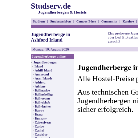
Studserv.de
Jugendherbergen & Hostels
Studium
|
Studentenleben
|
Campus Börse
|
Community
|
Karriere
|
Eine preiswerte Juge
Jugendherberge in
oder Bed & Breakfast
Ashford Irland
gesucht?
Montag, 10. August 2026
Jugendherberge online
»
Jugendherbergen
Jugendherberge in
»
Irland
-
Achill Island
-
Annascaul
Alle Hostel-Preise 
-
Aran Islands
-
Ashford
-
Athlone
Aus technischen Gr
-
Ballinasloe
-
Ballinskelligs
-
Jugendherbergen nic
Ballycotton
-
Ballydehob
-
Ballyferriter
sicher erfolgreich.
-
Bantry
-
Beara
-
Bunratty
-
Cahersiveen
-
Carlow
-
Cashel
-
Castlebar