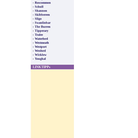
-
Roscommon
-
Schull
-
Shannon
-
Skibbereen
-
Sligo
-
Swanlinbar
-
The Burren
-
Tipperary
-
Tralee
-
Waterford
-
Westmeath
-
Westport
-
Wexford
-
Wicklow
-
Youghal
LINKTIPPs