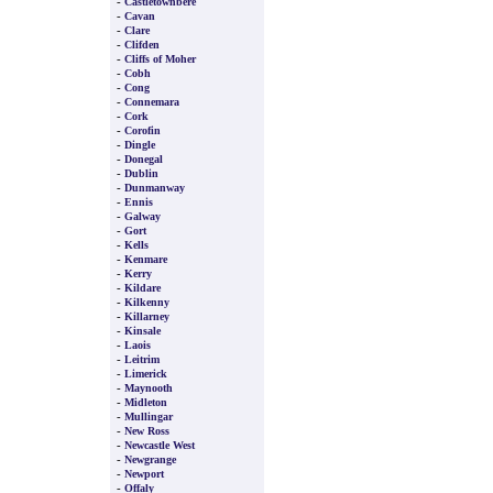
-
Castletownbere
-
Cavan
-
Clare
-
Clifden
-
Cliffs of Moher
-
Cobh
-
Cong
-
Connemara
-
Cork
-
Corofin
-
Dingle
-
Donegal
-
Dublin
-
Dunmanway
-
Ennis
-
Galway
-
Gort
-
Kells
-
Kenmare
-
Kerry
-
Kildare
-
Kilkenny
-
Killarney
-
Kinsale
-
Laois
-
Leitrim
-
Limerick
-
Maynooth
-
Midleton
-
Mullingar
-
New Ross
-
Newcastle West
-
Newgrange
-
Newport
-
Offaly