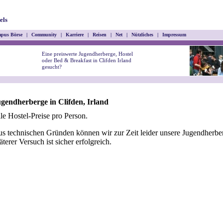
els
pus Börse
|
Community
|
Karriere
|
Reisen
|
Net
|
Nützliches
|
Impressum
Eine preiswerte Jugendherberge, Hostel
oder Bed & Breakfast in Clifden Irland
gesucht?
gendherberge in Clifden, Irland
le Hostel-Preise pro Person.
s technischen Gründen können wir zur Zeit leider unsere Jugendherber
äterer Versuch ist sicher erfolgreich.