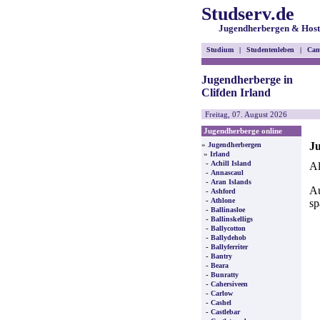
Studserv.de
Jugendherbergen & Host
Studium
|
Studentenleben
|
Cam
Jugendherberge in
Clifden Irland
Freitag, 07. August 2026
Jugendherberge online
Ju
»
Jugendherbergen
»
Irland
-
Achill Island
Al
-
Annascaul
-
Aran Islands
Au
-
Ashford
-
Athlone
sp
-
Ballinasloe
-
Ballinskelligs
-
Ballycotton
-
Ballydehob
-
Ballyferriter
-
Bantry
-
Beara
-
Bunratty
-
Cahersiveen
-
Carlow
-
Cashel
-
Castlebar