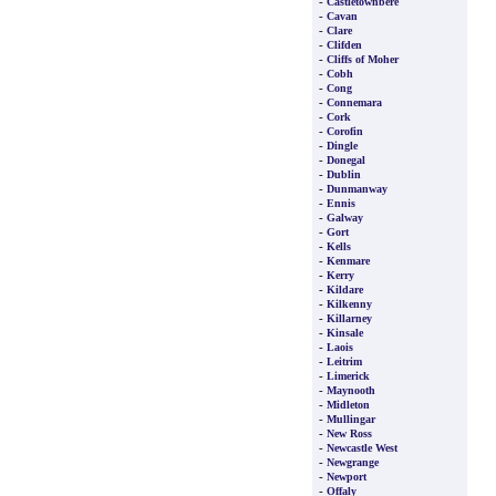
-
Castletownbere
-
Cavan
-
Clare
-
Clifden
-
Cliffs of Moher
-
Cobh
-
Cong
-
Connemara
-
Cork
-
Corofin
-
Dingle
-
Donegal
-
Dublin
-
Dunmanway
-
Ennis
-
Galway
-
Gort
-
Kells
-
Kenmare
-
Kerry
-
Kildare
-
Kilkenny
-
Killarney
-
Kinsale
-
Laois
-
Leitrim
-
Limerick
-
Maynooth
-
Midleton
-
Mullingar
-
New Ross
-
Newcastle West
-
Newgrange
-
Newport
-
Offaly