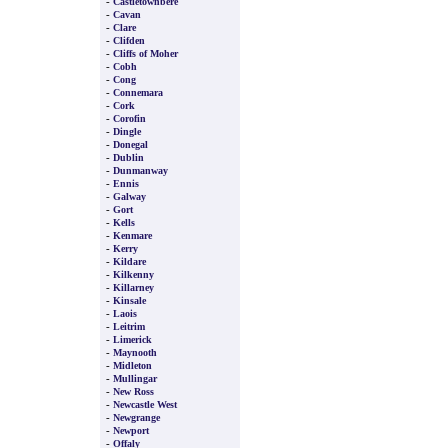
-
Castletownbere
-
Cavan
-
Clare
-
Clifden
-
Cliffs of Moher
-
Cobh
-
Cong
-
Connemara
-
Cork
-
Corofin
-
Dingle
-
Donegal
-
Dublin
-
Dunmanway
-
Ennis
-
Galway
-
Gort
-
Kells
-
Kenmare
-
Kerry
-
Kildare
-
Kilkenny
-
Killarney
-
Kinsale
-
Laois
-
Leitrim
-
Limerick
-
Maynooth
-
Midleton
-
Mullingar
-
New Ross
-
Newcastle West
-
Newgrange
-
Newport
-
Offaly