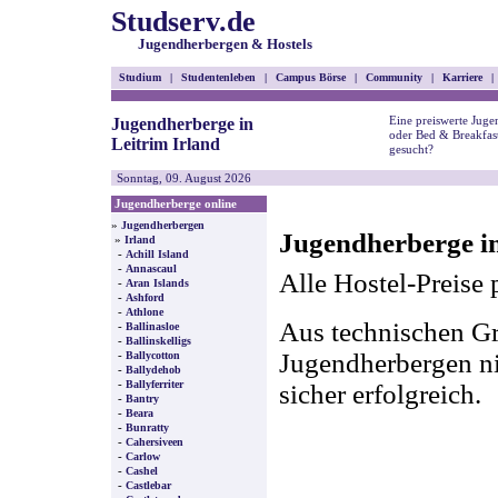
Studserv.de
Jugendherbergen & Hostels
Studium
|
Studentenleben
|
Campus Börse
|
Community
|
Karriere
|
Eine preiswerte Juge
Jugendherberge in
oder Bed & Breakfast
Leitrim Irland
gesucht?
Sonntag, 09. August 2026
Jugendherberge online
»
Jugendherbergen
Jugendherberge in
»
Irland
-
Achill Island
-
Annascaul
Alle Hostel-Preise 
-
Aran Islands
-
Ashford
-
Athlone
Aus technischen Gr
-
Ballinasloe
-
Ballinskelligs
-
Jugendherbergen nic
Ballycotton
-
Ballydehob
-
Ballyferriter
sicher erfolgreich.
-
Bantry
-
Beara
-
Bunratty
-
Cahersiveen
-
Carlow
-
Cashel
-
Castlebar