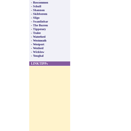
-
Roscommon
-
Schull
-
Shannon
-
Skibbereen
-
Sligo
-
Swanlinbar
-
The Burren
-
Tipperary
-
Tralee
-
Waterford
-
Westmeath
-
Westport
-
Wexford
-
Wicklow
-
Youghal
LINKTIPPs