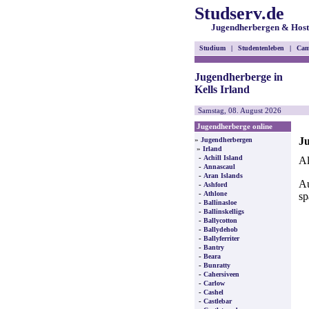
Studserv.de
Jugendherbergen & Host
Studium
|
Studentenleben
|
Cam
Jugendherberge in
Kells Irland
Samstag, 08. August 2026
Jugendherberge online
Ju
»
Jugendherbergen
»
Irland
-
Achill Island
Al
-
Annascaul
-
Aran Islands
Au
-
Ashford
-
Athlone
sp
-
Ballinasloe
-
Ballinskelligs
-
Ballycotton
-
Ballydehob
-
Ballyferriter
-
Bantry
-
Beara
-
Bunratty
-
Cahersiveen
-
Carlow
-
Cashel
-
Castlebar