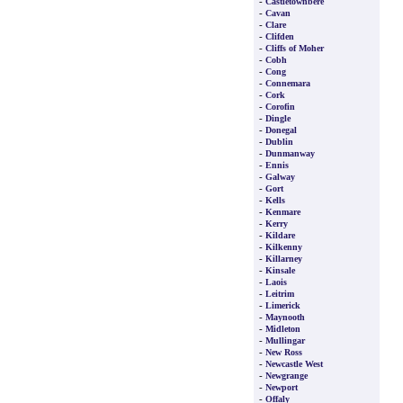
-
Castletownbere
-
Cavan
-
Clare
-
Clifden
-
Cliffs of Moher
-
Cobh
-
Cong
-
Connemara
-
Cork
-
Corofin
-
Dingle
-
Donegal
-
Dublin
-
Dunmanway
-
Ennis
-
Galway
-
Gort
-
Kells
-
Kenmare
-
Kerry
-
Kildare
-
Kilkenny
-
Killarney
-
Kinsale
-
Laois
-
Leitrim
-
Limerick
-
Maynooth
-
Midleton
-
Mullingar
-
New Ross
-
Newcastle West
-
Newgrange
-
Newport
-
Offaly