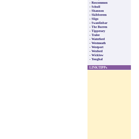
-
Roscommon
-
Schull
-
Shannon
-
Skibbereen
-
Sligo
-
Swanlinbar
-
The Burren
-
Tipperary
-
Tralee
-
Waterford
-
Westmeath
-
Westport
-
Wexford
-
Wicklow
-
Youghal
LINKTIPPs