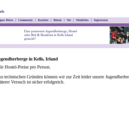
els
pus Börse
|
Community
|
Karriere
|
Reisen
|
Net
|
Nützliches
|
Impressum
Eine preiswerte Jugendherberge, Hostel
oder Bed & Breakfast in Kells Irland
gesucht?
gendherberge in Kells, Irland
le Hostel-Preise pro Person.
s technischen Gründen können wir zur Zeit leider unsere Jugendherber
äterer Versuch ist sicher erfolgreich.