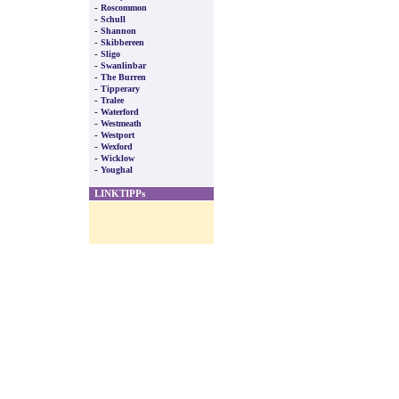
-
Roscommon
-
Schull
-
Shannon
-
Skibbereen
-
Sligo
-
Swanlinbar
-
The Burren
-
Tipperary
-
Tralee
-
Waterford
-
Westmeath
-
Westport
-
Wexford
-
Wicklow
-
Youghal
LINKTIPPs