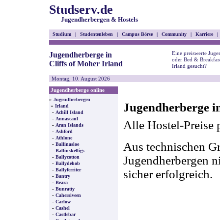
Studserv.de
Jugendherbergen & Hostels
Studium
|
Studentenleben
|
Campus Börse
|
Community
|
Karriere
|
Eine preiswerte Juge
Jugendherberge in
oder Bed & Breakfast
Cliffs of Moher Irland
Irland gesucht?
Montag, 10. August 2026
Jugendherberge online
»
Jugendherbergen
Jugendherberge in
»
Irland
-
Achill Island
-
Annascaul
Alle Hostel-Preise 
-
Aran Islands
-
Ashford
-
Athlone
Aus technischen Gr
-
Ballinasloe
-
Ballinskelligs
-
Jugendherbergen nic
Ballycotton
-
Ballydehob
-
Ballyferriter
sicher erfolgreich.
-
Bantry
-
Beara
-
Bunratty
-
Cahersiveen
-
Carlow
-
Cashel
-
Castlebar