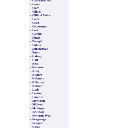
-
Castletownbere
-
Cavan
-
Clare
-
Clifden
-
Cliffs of Moher
-
Cobh
-
Cong
-
Connemara
-
Cork
-
Corofin
-
Dingle
-
Donegal
-
Dublin
-
Dunmanway
-
Ennis
-
Galway
-
Gort
-
Kells
-
Kenmare
-
Kerry
-
Kildare
-
Kilkenny
-
Killarney
-
Kinsale
-
Laois
-
Leitrim
-
Limerick
-
Maynooth
-
Midleton
-
Mullingar
-
New Ross
-
Newcastle West
-
Newgrange
-
Newport
-
Offaly