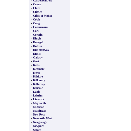
-
Castletownbere
-
Cavan
-
Clare
-
Clifden
-
Cliffs of Moher
-
Cobh
-
Cong
-
Connemara
-
Cork
-
Corofin
-
Dingle
-
Donegal
-
Dublin
-
Dunmanway
-
Ennis
-
Galway
-
Gort
-
Kells
-
Kenmare
-
Kerry
-
Kildare
-
Kilkenny
-
Killarney
-
Kinsale
-
Laois
-
Leitrim
-
Limerick
-
Maynooth
-
Midleton
-
Mullingar
-
New Ross
-
Newcastle West
-
Newgrange
-
Newport
-
Offaly