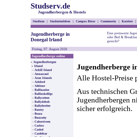
Studserv.de
Jugendherbergen & Hostels
Studium
|
Studentenleben
|
Campus Börse
|
Community
|
Karriere
|
Eine preiswerte Juge
Jugendherberge in
oder Bed & Breakfast
Donegal Irland
gesucht?
Freitag, 07. August 2026
Jugendherberge online
»
Jugendherbergen
Jugendherberge in
»
Irland
-
Achill Island
-
Annascaul
Alle Hostel-Preise 
-
Aran Islands
-
Ashford
-
Athlone
Aus technischen Gr
-
Ballinasloe
-
Ballinskelligs
-
Jugendherbergen nic
Ballycotton
-
Ballydehob
-
Ballyferriter
sicher erfolgreich.
-
Bantry
-
Beara
-
Bunratty
-
Cahersiveen
-
Carlow
-
Cashel
-
Castlebar