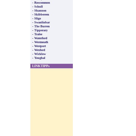
-
Roscommon
-
Schull
-
Shannon
-
Skibbereen
-
Sligo
-
Swanlinbar
-
The Burren
-
Tipperary
-
Tralee
-
Waterford
-
Westmeath
-
Westport
-
Wexford
-
Wicklow
-
Youghal
LINKTIPPs