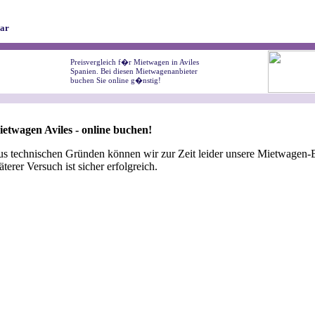
ar
Preisvergleich f�r Mietwagen in Aviles
Spanien. Bei diesen Mietwagenanbieter
buchen Sie online g�nstig!
etwagen Aviles - online buchen!
s technischen Gründen können wir zur Zeit leider unsere Mietwagen-B
äterer Versuch ist sicher erfolgreich.