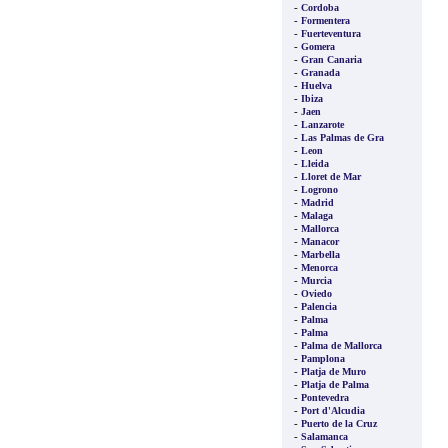
-
Cordoba
-
Formentera
-
Fuerteventura
-
Gomera
-
Gran Canaria
-
Granada
-
Huelva
-
Ibiza
-
Jaen
-
Lanzarote
-
Las Palmas de Gra
-
Leon
-
Lleida
-
Lloret de Mar
-
Logrono
-
Madrid
-
Malaga
-
Mallorca
-
Manacor
-
Marbella
-
Menorca
-
Murcia
-
Oviedo
-
Palencia
-
Palma
-
Palma
-
Palma de Mallorca
-
Pamplona
-
Platja de Muro
-
Platja de Palma
-
Pontevedra
-
Port d'Alcudia
-
Puerto de la Cruz
-
Salamanca