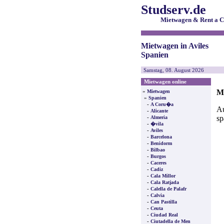
Studserv.de
Mietwagen & Rent a C
Mietwagen in Aviles
Spanien
Samstag, 08. August 2026
Mietwagen online
Mi
»
Mietwagen
»
Spanien
-
A Coru�a
Au
-
Alicante
sp
-
Almeria
-
�vila
-
Aviles
-
Barcelona
-
Benidorm
-
Bilbao
-
Burgos
-
Caceres
-
Cadiz
-
Cala Millor
-
Cala Ratjada
-
Calella de Palafr
-
Calvia
-
Can Pastilla
-
Ceuta
-
Ciudad Real
-
Ciutadella de Men