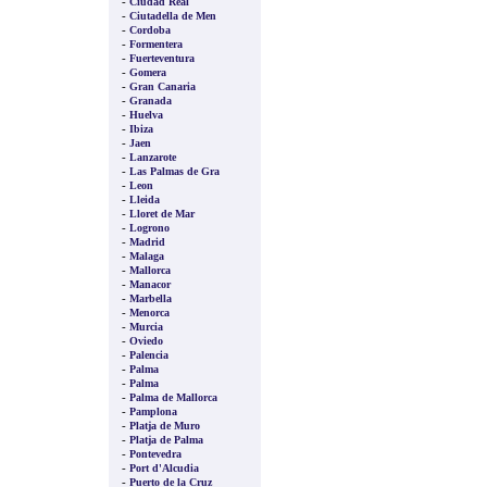
-
Ciudad Real
-
Ciutadella de Men
-
Cordoba
-
Formentera
-
Fuerteventura
-
Gomera
-
Gran Canaria
-
Granada
-
Huelva
-
Ibiza
-
Jaen
-
Lanzarote
-
Las Palmas de Gra
-
Leon
-
Lleida
-
Lloret de Mar
-
Logrono
-
Madrid
-
Malaga
-
Mallorca
-
Manacor
-
Marbella
-
Menorca
-
Murcia
-
Oviedo
-
Palencia
-
Palma
-
Palma
-
Palma de Mallorca
-
Pamplona
-
Platja de Muro
-
Platja de Palma
-
Pontevedra
-
Port d'Alcudia
-
Puerto de la Cruz