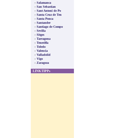
-
Salamanca
-
San Sebastian
-
Sant Antoni de Po
-
Santa Cruz de Ten
-
Santa Ponca
-
Santander
-
Santiago de Compo
-
Sevilla
-
Sitges
-
Tarragona
-
Teneriffa
-
Toledo
-
Valencia
-
Valladolid
-
Vigo
-
Zaragoza
LINKTIPPs