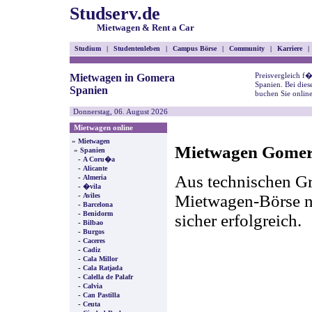
Studserv.de
Mietwagen & Rent a Car
Studium
|
Studentenleben
|
Campus Börse
|
Community
|
Karriere
|
Preisvergleich f
Mietwagen in Gomera
Spanien. Bei die
Spanien
buchen Sie onlin
Donnerstag, 06. August 2026
Mietwagen online
»
Mietwagen
Mietwagen Gomera
»
Spanien
-
A Coru�a
-
Alicante
Aus technischen Gr
-
Almeria
-
�vila
-
Mietwagen-Börse nic
Aviles
-
Barcelona
-
Benidorm
sicher erfolgreich.
-
Bilbao
-
Burgos
-
Caceres
-
Cadiz
-
Cala Millor
-
Cala Ratjada
-
Calella de Palafr
-
Calvia
-
Can Pastilla
-
Ceuta