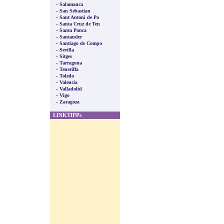
-
Salamanca
-
San Sebastian
-
Sant Antoni de Po
-
Santa Cruz de Ten
-
Santa Ponca
-
Santander
-
Santiago de Compo
-
Sevilla
-
Sitges
-
Tarragona
-
Teneriffa
-
Toledo
-
Valencia
-
Valladolid
-
Vigo
-
Zaragoza
LINKTIPPs