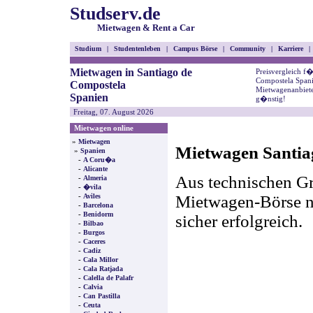
Studserv.de
Mietwagen & Rent a Car
Studium
|
Studentenleben
|
Campus Börse
|
Community
|
Karriere
|
Mietwagen in Santiago de
Preisvergleich f
Compostela Spani
Compostela
Mietwagenanbiete
Spanien
g�nstig!
Freitag, 07. August 2026
Mietwagen online
»
Mietwagen
Mietwagen Santiag
»
Spanien
-
A Coru�a
-
Alicante
Aus technischen Gr
-
Almeria
-
�vila
-
Mietwagen-Börse nic
Aviles
-
Barcelona
-
Benidorm
sicher erfolgreich.
-
Bilbao
-
Burgos
-
Caceres
-
Cadiz
-
Cala Millor
-
Cala Ratjada
-
Calella de Palafr
-
Calvia
-
Can Pastilla
-
Ceuta