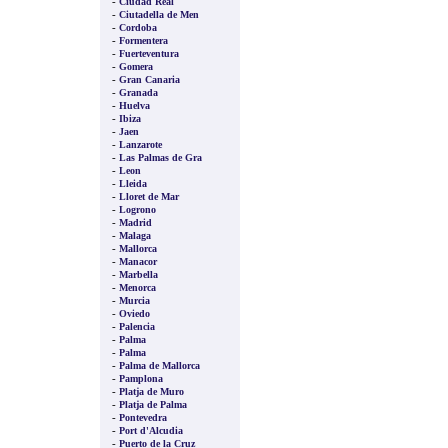
-
Ciudad Real
-
Ciutadella de Men
-
Cordoba
-
Formentera
-
Fuerteventura
-
Gomera
-
Gran Canaria
-
Granada
-
Huelva
-
Ibiza
-
Jaen
-
Lanzarote
-
Las Palmas de Gra
-
Leon
-
Lleida
-
Lloret de Mar
-
Logrono
-
Madrid
-
Malaga
-
Mallorca
-
Manacor
-
Marbella
-
Menorca
-
Murcia
-
Oviedo
-
Palencia
-
Palma
-
Palma
-
Palma de Mallorca
-
Pamplona
-
Platja de Muro
-
Platja de Palma
-
Pontevedra
-
Port d'Alcudia
-
Puerto de la Cruz