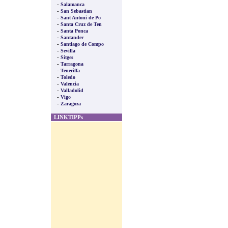
-
Salamanca
-
San Sebastian
-
Sant Antoni de Po
-
Santa Cruz de Ten
-
Santa Ponca
-
Santander
-
Santiago de Compo
-
Sevilla
-
Sitges
-
Tarragona
-
Teneriffa
-
Toledo
-
Valencia
-
Valladolid
-
Vigo
-
Zaragoza
LINKTIPPs