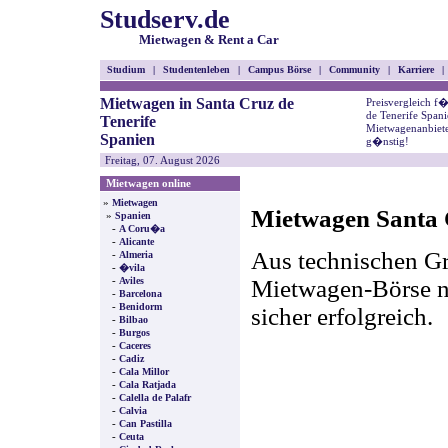
Studserv.de
Mietwagen & Rent a Car
Studium
|
Studentenleben
|
Campus Börse
|
Community
|
Karriere
|
Mietwagen in Santa Cruz de
Preisvergleich f
de Tenerife Spani
Tenerife
Mietwagenanbiete
Spanien
g�nstig!
Freitag, 07. August 2026
Mietwagen online
»
Mietwagen
Mietwagen Santa C
»
Spanien
-
A Coru�a
-
Alicante
Aus technischen Gr
-
Almeria
-
�vila
-
Mietwagen-Börse nic
Aviles
-
Barcelona
-
Benidorm
sicher erfolgreich.
-
Bilbao
-
Burgos
-
Caceres
-
Cadiz
-
Cala Millor
-
Cala Ratjada
-
Calella de Palafr
-
Calvia
-
Can Pastilla
-
Ceuta