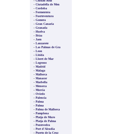
-
Ciudad Real
-
Ciutadella de Men
-
Cordoba
-
Formentera
-
Fuerteventura
-
Gomera
-
Gran Canaria
-
Granada
-
Huelva
-
Ibiza
-
Jaen
-
Lanzarote
-
Las Palmas de Gra
-
Leon
-
Lleida
-
Lloret de Mar
-
Logrono
-
Madrid
-
Malaga
-
Mallorca
-
Manacor
-
Marbella
-
Menorca
-
Murcia
-
Oviedo
-
Palencia
-
Palma
-
Palma
-
Palma de Mallorca
-
Pamplona
-
Platja de Muro
-
Platja de Palma
-
Pontevedra
-
Port d'Alcudia
-
Puerto de la Cruz