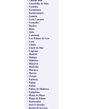
-
Ciudad Real
-
Ciutadella de Men
-
Cordoba
-
Formentera
-
Fuerteventura
-
Gomera
-
Gran Canaria
-
Granada
-
Huelva
-
Ibiza
-
Jaen
-
Lanzarote
-
Las Palmas de Gra
-
Leon
-
Lleida
-
Lloret de Mar
-
Logrono
-
Madrid
-
Malaga
-
Mallorca
-
Manacor
-
Marbella
-
Menorca
-
Murcia
-
Oviedo
-
Palencia
-
Palma
-
Palma
-
Palma de Mallorca
-
Pamplona
-
Platja de Muro
-
Platja de Palma
-
Pontevedra
-
Port d'Alcudia
-
Puerto de la Cruz