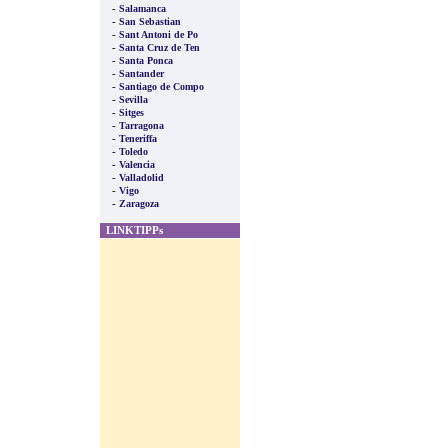
-
Salamanca
-
San Sebastian
-
Sant Antoni de Po
-
Santa Cruz de Ten
-
Santa Ponca
-
Santander
-
Santiago de Compo
-
Sevilla
-
Sitges
-
Tarragona
-
Teneriffa
-
Toledo
-
Valencia
-
Valladolid
-
Vigo
-
Zaragoza
LINKTIPPs