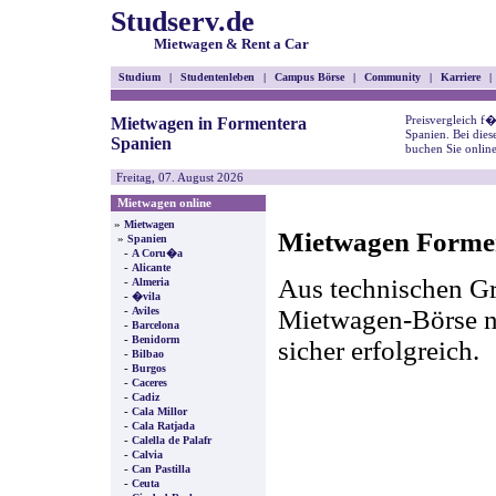
Studserv.de
Mietwagen & Rent a Car
Studium
|
Studentenleben
|
Campus Börse
|
Community
|
Karriere
|
Preisvergleich f
Mietwagen in Formentera
Spanien. Bei die
Spanien
buchen Sie onlin
Freitag, 07. August 2026
Mietwagen online
»
Mietwagen
Mietwagen Formen
»
Spanien
-
A Coru�a
-
Alicante
Aus technischen Gr
-
Almeria
-
�vila
-
Mietwagen-Börse nic
Aviles
-
Barcelona
-
Benidorm
sicher erfolgreich.
-
Bilbao
-
Burgos
-
Caceres
-
Cadiz
-
Cala Millor
-
Cala Ratjada
-
Calella de Palafr
-
Calvia
-
Can Pastilla
-
Ceuta