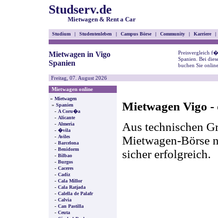
Studserv.de
Mietwagen & Rent a Car
Studium
|
Studentenleben
|
Campus Börse
|
Community
|
Karriere
|
Preisvergleich f
Mietwagen in Vigo
Spanien. Bei die
Spanien
buchen Sie onlin
Freitag, 07. August 2026
Mietwagen online
»
Mietwagen
Mietwagen Vigo - 
»
Spanien
-
A Coru�a
-
Alicante
Aus technischen Gr
-
Almeria
-
�vila
-
Mietwagen-Börse nic
Aviles
-
Barcelona
-
Benidorm
sicher erfolgreich.
-
Bilbao
-
Burgos
-
Caceres
-
Cadiz
-
Cala Millor
-
Cala Ratjada
-
Calella de Palafr
-
Calvia
-
Can Pastilla
-
Ceuta