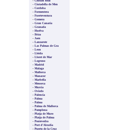
-
Ciudad Real
-
Ciutadella de Men
-
Cordoba
-
Formentera
-
Fuerteventura
-
Gomera
-
Gran Canaria
-
Granada
-
Huelva
-
Ibiza
-
Jaen
-
Lanzarote
-
Las Palmas de Gra
-
Leon
-
Lleida
-
Lloret de Mar
-
Logrono
-
Madrid
-
Malaga
-
Mallorca
-
Manacor
-
Marbella
-
Menorca
-
Murcia
-
Oviedo
-
Palencia
-
Palma
-
Palma
-
Palma de Mallorca
-
Pamplona
-
Platja de Muro
-
Platja de Palma
-
Pontevedra
-
Port d'Alcudia
-
Puerto de la Cruz