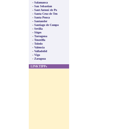
-
Salamanca
-
San Sebastian
-
Sant Antoni de Po
-
Santa Cruz de Ten
-
Santa Ponca
-
Santander
-
Santiago de Compo
-
Sevilla
-
Sitges
-
Tarragona
-
Teneriffa
-
Toledo
-
Valencia
-
Valladolid
-
Vigo
-
Zaragoza
LINKTIPPs