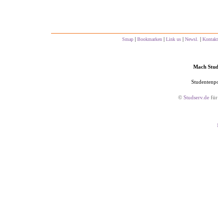
|
|
|
|
Smap
Bookmarken
Link us
Newsl.
Kontakt
Mach Studs
Studentenpo
©
Studserv.de
für