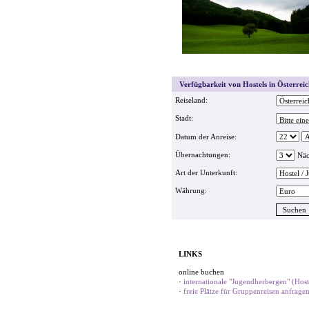
Verfügbarkeit von Hostels in Österreic
Reiseland:
Stadt:
Datum der Anreise:
Übernachtungen:
Näc
Art der Unterkunft:
Währung:
LINKS
online buchen
·
internationale "Jugendherbergen" (Hoste
·
freie Plätze für Gruppenreisen anfrage