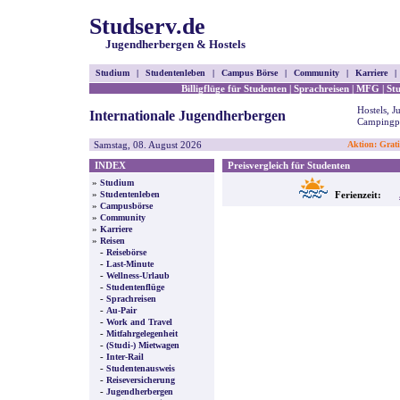
Studserv.de
Jugendherbergen & Hostels
Studium
|
Studentenleben
|
Campus Börse
|
Community
|
Karriere
|
Billigflüge für Studenten
|
Sprachreisen
|
MFG
|
St
Hostels, 
Internationale Jugendherbergen
Campingpl
Samstag, 08. August 2026
Aktion: Grati
INDEX
Preisvergleich für Studenten
»
Studium
»
Studentenleben
Ferienzeit:
»
Campusbörse
»
Community
»
Karriere
»
Reisen
-
Reisebörse
-
Last-Minute
-
Wellness-Urlaub
-
Studentenflüge
-
Sprachreisen
-
Au-Pair
-
Work and Travel
-
Mitfahrgelegenheit
-
(Studi-) Mietwagen
-
Inter-Rail
-
Studentenausweis
-
Reiseversicherung
-
Jugendherbergen