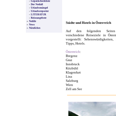
-
Gepäckcheckliste
-
Der Notfall
-
Urlaubsmängel
-
Urlaubsreporter
-
LITERATUR
-
Reiseangebote
»
Netlife
Städte und Hotels in Österreich
»
News
»
Nützliches
Auf den folgenden Seiten
verschiedene Reiseziele in Öster
vorgestellt: Sehenswürdigkeiten,
Tipps, Hotels.
Österreich
:
Bregenz
Graz
Innsbruck
Kitzbühl
Klagenfurt
Linz
Salzburg
Wien
Zell am See