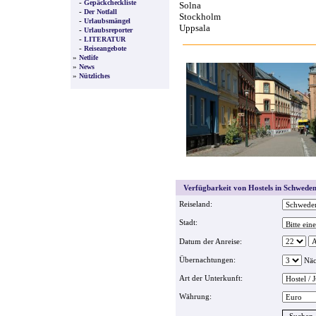
-
Gepäckcheckliste
Solna
-
Der Notfall
Stockholm
-
Urlaubsmängel
Uppsala
-
Urlaubsreporter
-
LITERATUR
-
Reiseangebote
»
Netlife
»
News
»
Nützliches
Verfügbarkeit von Hostels in Schweden
Reiseland:
Stadt:
Datum der Anreise:
Übernachtungen:
Näc
Art der Unterkunft:
Währung: