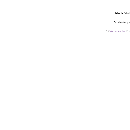
Mach Studs
Studentenpo
©
Studserv.de
für