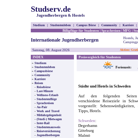
Studserv.de
Jugendherbergen & Hostels
Studium
|
Studentenleben
|
Campus Börse
|
Community
|
Karriere
|
Billigflüge für Studenten
|
Sprachreisen
|
MFG
|
St
Hostels, 
Internationale Jugendherbergen
Campingpl
Samstag, 08. August 2026
Aktion: Grati
INDEX
Preisvergleich für Studenten
»
Studium
»
Studentenleben
Ferienzeit:
»
Campusbörse
»
Community
»
Karriere
»
Reisen
Städte und Hotels in Schweden
-
Reisebörse
-
Last-Minute
-
Wellness-Urlaub
Auf den folgenden Seiten
-
Studentenflüge
verschiedene Reiseziele in Schw
-
Sprachreisen
vorgestellt: Sehenswürdigkeiten,
-
Au-Pair
Tipps, Hotels.
-
Work and Travel
-
Mitfahrgelegenheit
-
(Studi-) Mietwagen
Schweden
:
-
Inter-Rail
Degerhamn
-
Studentenausweis
Göteburg
-
Reiseversicherung
-
Malmö
Jugendherbergen