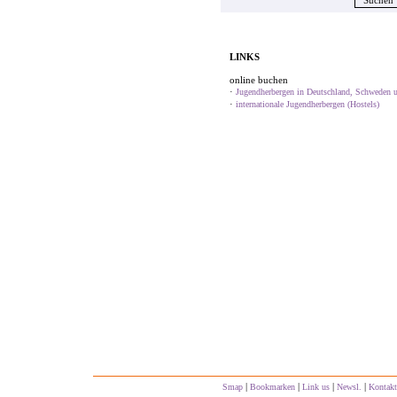
LINKS
online buchen
·
Jugendherbergen in Deutschland, Schweden u
·
internationale Jugendherbergen (Hostels)
|
|
|
|
Smap
Bookmarken
Link us
Newsl.
Kontakt