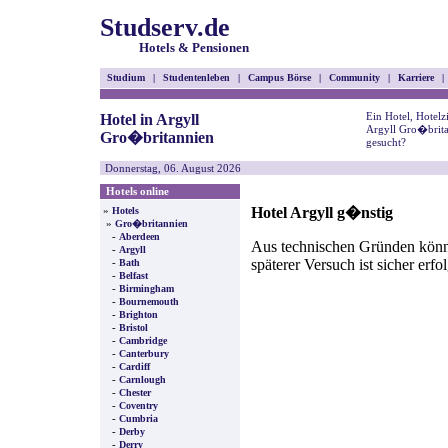
Studserv.de
Hotels & Pensionen
Studium
|
Studentenleben
|
Campus Börse
|
Community
|
Karriere
|
Ein Hotel, Hotel
Hotel in Argyll
Argyll Gro�brita
Gro�britannien
gesucht?
Donnerstag, 06. August 2026
Hotels online
Hotel Argyll g�nstig
»
Hotels
»
Gro�britannien
-
Aberdeen
Aus technischen Gründen können
-
Argyll
späterer Versuch ist sicher erfo
-
Bath
-
Belfast
-
Birmingham
-
Bournemouth
-
Brighton
-
Bristol
-
Cambridge
-
Canterbury
-
Cardiff
-
Carnlough
-
Chester
-
Coventry
-
Cumbria
-
Derby
-
Derry