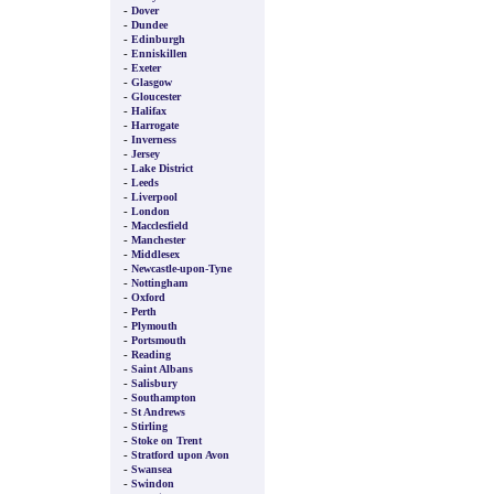
-
Dover
-
Dundee
-
Edinburgh
-
Enniskillen
-
Exeter
-
Glasgow
-
Gloucester
-
Halifax
-
Harrogate
-
Inverness
-
Jersey
-
Lake District
-
Leeds
-
Liverpool
-
London
-
Macclesfield
-
Manchester
-
Middlesex
-
Newcastle-upon-Tyne
-
Nottingham
-
Oxford
-
Perth
-
Plymouth
-
Portsmouth
-
Reading
-
Saint Albans
-
Salisbury
-
Southampton
-
St Andrews
-
Stirling
-
Stoke on Trent
-
Stratford upon Avon
-
Swansea
-
Swindon