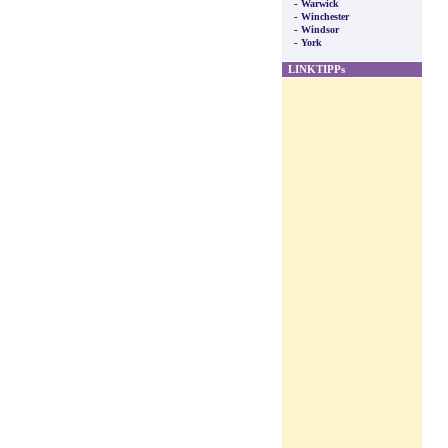
-
Warwick
-
Winchester
-
Windsor
-
York
LINKTIPPs