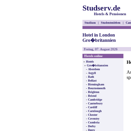
Studserv.de
Hotels & Pensionen
Studium
|
Studentenleben
|
Cam
Hotel in London
Gro�britannien
Freitag, 07. August 2026
Hotels online
H
»
Hotels
»
Gro�britannien
-
Aberdeen
Au
-
Argyll
sp
-
Bath
-
Belfast
-
Birmingham
-
Bournemouth
-
Brighton
-
Bristol
-
Cambridge
-
Canterbury
-
Cardiff
-
Carnlough
-
Chester
-
Coventry
-
Cumbria
-
Derby
-
Derry