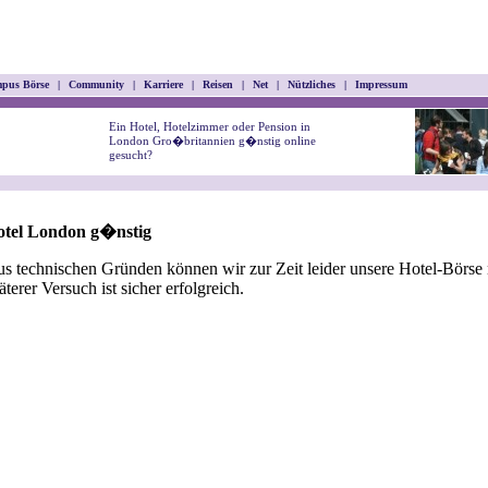
pus Börse
|
Community
|
Karriere
|
Reisen
|
Net
|
Nützliches
|
Impressum
Ein Hotel, Hotelzimmer oder Pension in
London Gro�britannien g�nstig online
gesucht?
otel London g�nstig
s technischen Gründen können wir zur Zeit leider unsere Hotel-Börse n
äterer Versuch ist sicher erfolgreich.