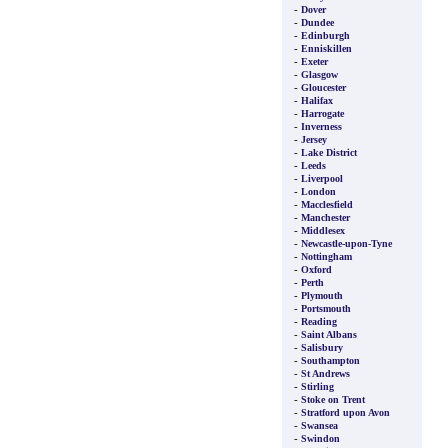
-
Dover
-
Dundee
-
Edinburgh
-
Enniskillen
-
Exeter
-
Glasgow
-
Gloucester
-
Halifax
-
Harrogate
-
Inverness
-
Jersey
-
Lake District
-
Leeds
-
Liverpool
-
London
-
Macclesfield
-
Manchester
-
Middlesex
-
Newcastle-upon-Tyne
-
Nottingham
-
Oxford
-
Perth
-
Plymouth
-
Portsmouth
-
Reading
-
Saint Albans
-
Salisbury
-
Southampton
-
St Andrews
-
Stirling
-
Stoke on Trent
-
Stratford upon Avon
-
Swansea
-
Swindon