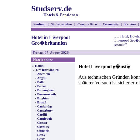
Studserv.de
Hotels & Pensionen
Studium
|
Studentenleben
|
Campus Börse
|
Community
|
Karriere
|
Ein Hotel, Hotel
Hotel in Liverpool
Liverpool Gro�br
Gro�britannien
gesucht?
Freitag, 07. August 2026
Hotels online
Hotel Liverpool g�nstig
»
Hotels
»
Gro�britannien
-
Aberdeen
Aus technischen Gründen können
-
Argyll
späterer Versuch ist sicher erfo
-
Bath
-
Belfast
-
Birmingham
-
Bournemouth
-
Brighton
-
Bristol
-
Cambridge
-
Canterbury
-
Cardiff
-
Carnlough
-
Chester
-
Coventry
-
Cumbria
-
Derby
-
Derry