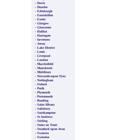
-
Dover
-
Dundee
-
Edinburgh
-
Enniskillen
-
Exeter
-
Glasgow
-
Gloucester
-
Halifax
-
Harrogate
-
Inverness
-
Jersey
-
Lake District
-
Leeds
-
Liverpool
-
London
-
Macclesfield
-
Manchester
-
Middlesex
-
Newcastle-upon-Tyne
-
Nottingham
-
Oxford
-
Perth
-
Plymouth
-
Portsmouth
-
Reading
-
Saint Albans
-
Salisbury
-
Southampton
-
St Andrews
-
Stirling
-
Stoke on Trent
-
Stratford upon Avon
-
Swansea
-
Swindon