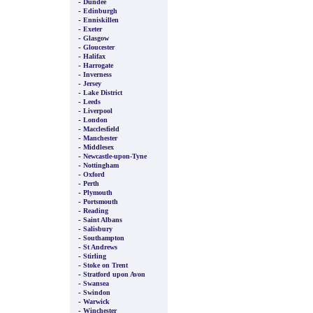
-
Dundee
-
Edinburgh
-
Enniskillen
-
Exeter
-
Glasgow
-
Gloucester
-
Halifax
-
Harrogate
-
Inverness
-
Jersey
-
Lake District
-
Leeds
-
Liverpool
-
London
-
Macclesfield
-
Manchester
-
Middlesex
-
Newcastle-upon-Tyne
-
Nottingham
-
Oxford
-
Perth
-
Plymouth
-
Portsmouth
-
Reading
-
Saint Albans
-
Salisbury
-
Southampton
-
St Andrews
-
Stirling
-
Stoke on Trent
-
Stratford upon Avon
-
Swansea
-
Swindon
-
Warwick
-
Winchester