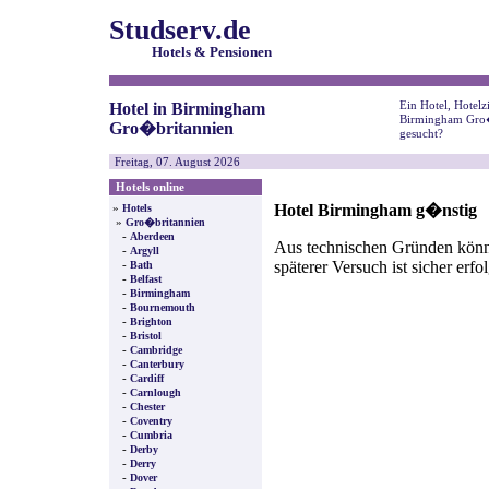
Studserv.de
Hotels & Pensionen
Ein Hotel, Hotel
Hotel in Birmingham
Birmingham Gro�
Gro�britannien
gesucht?
Freitag, 07. August 2026
Hotels online
Hotel Birmingham g�nstig
»
Hotels
»
Gro�britannien
-
Aberdeen
Aus technischen Gründen können
-
Argyll
späterer Versuch ist sicher erfo
-
Bath
-
Belfast
-
Birmingham
-
Bournemouth
-
Brighton
-
Bristol
-
Cambridge
-
Canterbury
-
Cardiff
-
Carnlough
-
Chester
-
Coventry
-
Cumbria
-
Derby
-
Derry
-
Dover