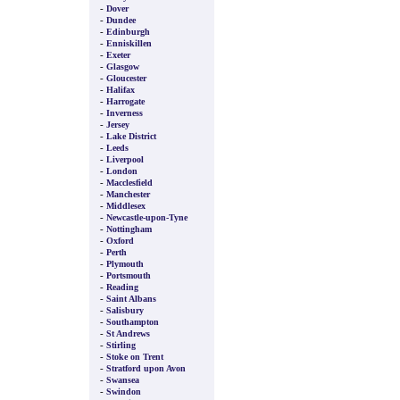
-
Dover
-
Dundee
-
Edinburgh
-
Enniskillen
-
Exeter
-
Glasgow
-
Gloucester
-
Halifax
-
Harrogate
-
Inverness
-
Jersey
-
Lake District
-
Leeds
-
Liverpool
-
London
-
Macclesfield
-
Manchester
-
Middlesex
-
Newcastle-upon-Tyne
-
Nottingham
-
Oxford
-
Perth
-
Plymouth
-
Portsmouth
-
Reading
-
Saint Albans
-
Salisbury
-
Southampton
-
St Andrews
-
Stirling
-
Stoke on Trent
-
Stratford upon Avon
-
Swansea
-
Swindon