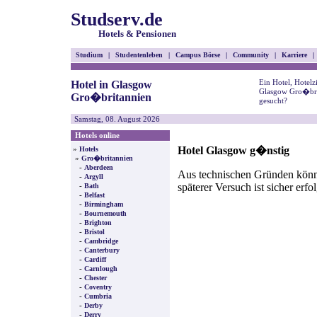
Studserv.de
Hotels & Pensionen
Studium
|
Studentenleben
|
Campus Börse
|
Community
|
Karriere
|
Ein Hotel, Hotel
Hotel in Glasgow
Glasgow Gro�bri
Gro�britannien
gesucht?
Samstag, 08. August 2026
Hotels online
Hotel Glasgow g�nstig
»
Hotels
»
Gro�britannien
-
Aberdeen
Aus technischen Gründen können
-
Argyll
späterer Versuch ist sicher erfo
-
Bath
-
Belfast
-
Birmingham
-
Bournemouth
-
Brighton
-
Bristol
-
Cambridge
-
Canterbury
-
Cardiff
-
Carnlough
-
Chester
-
Coventry
-
Cumbria
-
Derby
-
Derry