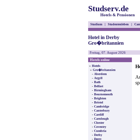
Studserv.de
Hotels & Pensionen
Studium
|
Studentenleben
|
Cam
Hotel in Derby
Gro�britannien
Freitag, 07. August 2026
Hotels online
H
»
Hotels
»
Gro�britannien
-
Aberdeen
Au
-
Argyll
sp
-
Bath
-
Belfast
-
Birmingham
-
Bournemouth
-
Brighton
-
Bristol
-
Cambridge
-
Canterbury
-
Cardiff
-
Carnlough
-
Chester
-
Coventry
-
Cumbria
-
Derby
-
Derry