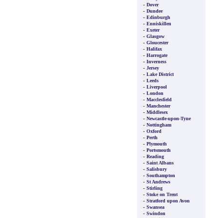
-
Dover
-
Dundee
-
Edinburgh
-
Enniskillen
-
Exeter
-
Glasgow
-
Gloucester
-
Halifax
-
Harrogate
-
Inverness
-
Jersey
-
Lake District
-
Leeds
-
Liverpool
-
London
-
Macclesfield
-
Manchester
-
Middlesex
-
Newcastle-upon-Tyne
-
Nottingham
-
Oxford
-
Perth
-
Plymouth
-
Portsmouth
-
Reading
-
Saint Albans
-
Salisbury
-
Southampton
-
St Andrews
-
Stirling
-
Stoke on Trent
-
Stratford upon Avon
-
Swansea
-
Swindon