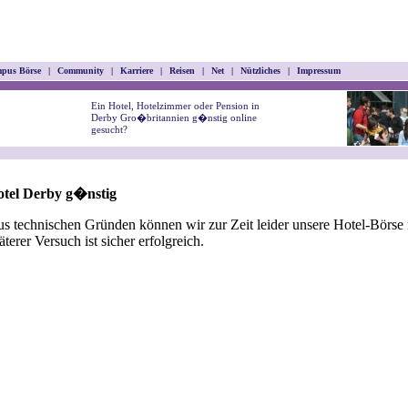
pus Börse
|
Community
|
Karriere
|
Reisen
|
Net
|
Nützliches
|
Impressum
Ein Hotel, Hotelzimmer oder Pension in
Derby Gro�britannien g�nstig online
gesucht?
otel Derby g�nstig
s technischen Gründen können wir zur Zeit leider unsere Hotel-Börse n
äterer Versuch ist sicher erfolgreich.