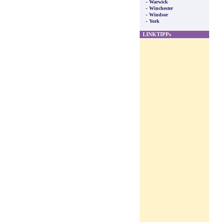
-
Warwick
-
Winchester
-
Windsor
-
York
LINKTIPPs